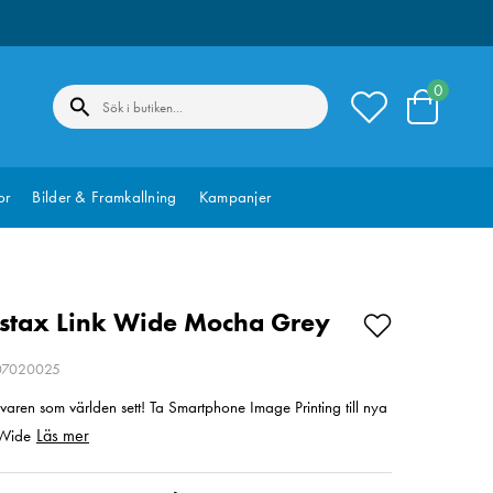
0
or
Bilder & Framkallning
Kampanjer
Instax Link Wide Mocha Grey
207020025
ivaren som världen sett! Ta Smartphone Image Printing till nya
Läs mer
 Wide