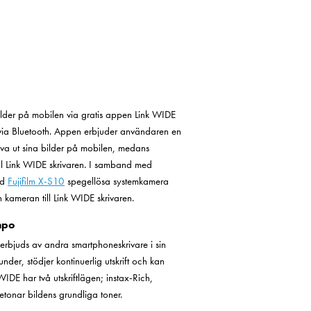
 bilder på mobilen via gratis appen Link WIDE
ren via Bluetooth. Appen erbjuder användaren en
riva ut sina bilder på mobilen, medans
ill Link WIDE skrivaren. I samband med
ed
Fujifilm X-S10
spegellösa systemkamera
n kameran till Link WIDE skrivaren.
mpo
 erbjuds av andra smartphoneskrivare i sin
nder, stödjer kontinuerlig utskrift och kan
IDE har två utskriftlägen; instax-Rich,
tonar bildens grundliga toner.