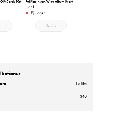
 Gift Cards 10st
Fujifilm Instax Wide Album Svart
Fujifilm Instax Wide Peel 
Album
Pris
199 kr
:
199 kr
Pris
329 kr
:
329 kr
Ej i lager
I lager
ld
Slutsåld
Lägg i varukorge
fikationer
kare
Fujifilm
340