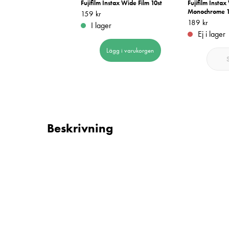
Instax Link Wide Väska
Fujifilm Instax Wide Film 10st
Fujifilm Instax
Monochrome 1
Pris
159 kr
:
159 kr
 kr
Pris
189 kr
:
189 kr
I lager
er
Ej i lager
Lägg i varukorgen
Lägg i varukorgen
Beskrivning