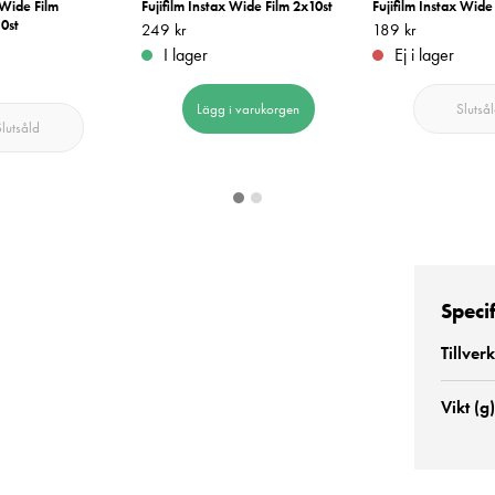
 Wide Film
Fujifilm Instax Wide Film 2x10st
Fujifilm Instax Wide
0st
Pris
249 kr
:
249 kr
Pris
189 kr
:
189 kr
I lager
Ej i lager
Lägg i varukorgen
Slutså
Slutsåld
Speci
Tillver
Vikt (g)