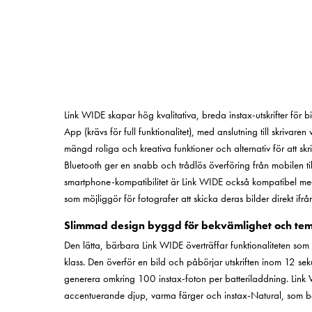
Link WIDE skapar hög kvalitativa, breda instax-utskrifter för
App (krävs för full funktionalitet), med anslutning till skriva
mängd roliga och kreativa funktioner och alternativ för att sk
Bluetooth ger en snabb och trådlös överföring från mobilen t
smartphone-kompatibilitet är Link WIDE också kompatibel m
som möjliggör för fotografer att skicka deras bilder direkt ifrå
Slimmad design byggd för bekvämlighet och te
Den lätta, bärbara Link WIDE överträffar funktionaliteten som
klass. Den överför en bild och påbörjar utskriften inom 12 seku
generera omkring 100 instax-foton per batteriladdning. Link W
accentuerande djup, varma färger och instax-Natural, som be