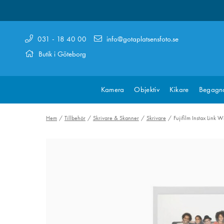
031 - 18 40 00
info@gotaplatsensfoto.se
Butik i Göteborg
Kamera
Objektiv
Kikare
Begagn
Hem
Tillbehör
Skrivare & Skanner
Skrivare
Fujifilm Instax Link