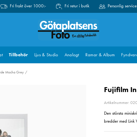
Fri frakt över 1000:-
Fri retur i butik
Personlig service
at
Tillbehör
Ljus & Studio
Analogt
Ramar & Album
Fyndvar
 Wide Mocha Grey
Fujifilm 
Artikelnummer: 0
Den största miniskr
bredder med Link