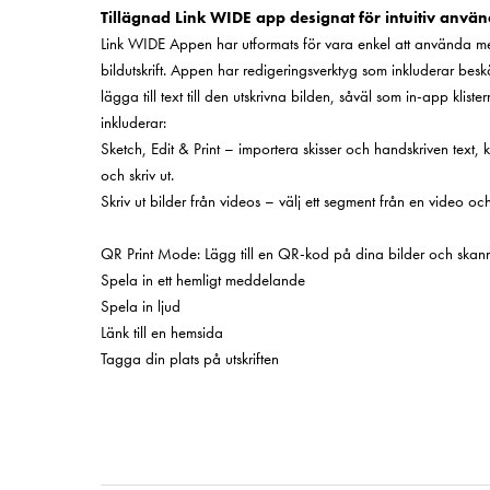
Tillägnad Link WIDE app designat för intuitiv anvä
Link WIDE Appen har utformats för vara enkel att använda m
bildutskrift. Appen har redigeringsverktyg som inkluderar beskä
lägga till text till den utskrivna bilden, såväl som in-app klis
inkluderar:
Sketch, Edit & Print – importera skisser och handskriven text, kl
och skriv ut.
Skriv ut bilder från videos – välj ett segment från en video och 
QR Print Mode: Lägg till en QR-kod på dina bilder och skann
Spela in ett hemligt meddelande
Spela in ljud
Länk till en hemsida
Tagga din plats på utskriften