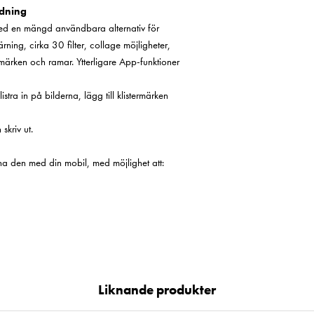
ndning
ed en mängd användbara alternativ för
rning, cirka 30 filter, collage möjligheter,
termärken och ramar. Ytterligare App-funktioner
istra in på bilderna, lägg till klistermärken
skriv ut.
a den med din mobil, med möjlighet att:
Liknande produkter