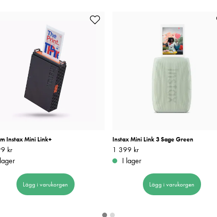
ilm Instax Mini Link+
Instax Mini Link 3 Sage Green
9 kr
1 699 kr
Pris
1 399 kr
:
1 399 kr
 lager
I lager
Lägg i varukorgen
Lägg i varukorgen