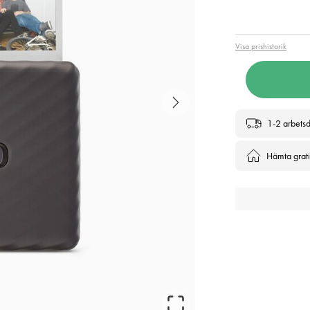
Pris
:
1 5
Visa prishistorik
1-2 arbets
Hämta gratis