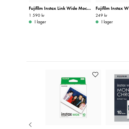
Fujifilm Instax Link Wide Mocha Grey
Pris
1 590 kr
:
1 590 kr
Pris
249 kr
:
249 kr
I lager
I lager