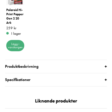
Polaroid Hi-
Print Papper
Gen 2 20
Ark
Pris
259 kr
:
259 kr
I lager
Lägg i
varukorgen
+
Produktbeskrivning
+
Specifikationer
Liknande produkter