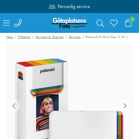
Personlig service
Fri frakt över 1000:-
0
Hem
Tillbehör
Skrivare & Skanner
Skrivare
Polaroid Hi-Print Gen 2 Vit
Sirui Monopod SVM-
Hähnel Batteri
165 Rapid System
Nikon HL-EL14