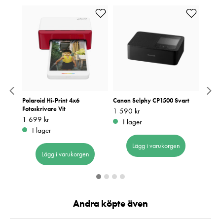
 Gen 2
Polaroid Hi-Print 4x6
Canon Selphy CP1500 Svart
Instax
Fotoskrivare Vit
Pris
1 590 kr
:
1 590 kr
Pris
1 299
:
1
Pris
1 699 kr
:
1 699 kr
I lager
I 
I lager
Lägg i varukorgen
Lägg i varukorgen
Andra köpte även