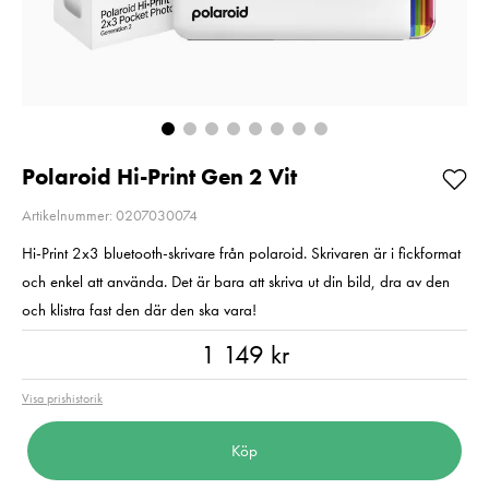
/ EN-EL14/14A
Pris
3 790 kr
:
3 790 kr
Pris
499 kr
:
499 kr
I lager
I lager
Lägg i varukorgen
Lägg i varuko
Polaroid Hi-Print Gen 2 Vit
Artikelnummer: 0207030074
Hi-Print 2x3 bluetooth-skrivare från polaroid. Skrivaren är i fickformat
och enkel att använda. Det är bara att skriva ut din bild, dra av den
och klistra fast den där den ska vara!
Pris
:
1 149 kr
1 149 kr
Visa prishistorik
Köp