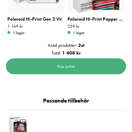
Polaroid Hi-Print Gen 2 Vit
Polaroid Hi-Print Papper Gen 2 20 Ark
Pris
1 149 kr
:
1 149 kr
Pris
259 kr
:
259 kr
I lager
I lager
Antal produkter:
2
st
Total:
1 408 kr
Köp paket
Passande tillbehör