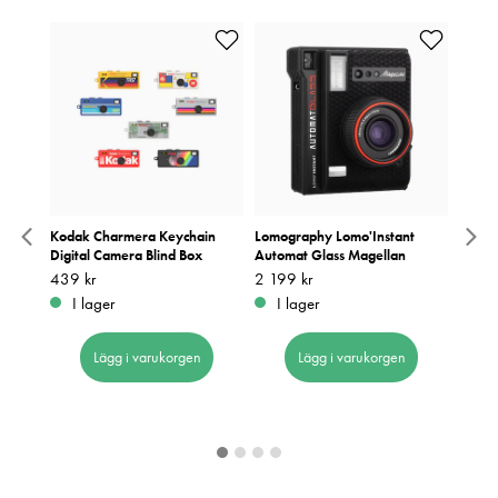
Kodak Charmera Keychain
Lomography Lomo'Instant
Siru
 Alu.
Digital Camera Blind Box
Automat Glass Magellan
Pris
690 k
:
6
Pris
439 kr
:
439 kr
Pris
2 199 kr
:
2 199 kr
I 
I lager
I lager
Lägg i varukorgen
Lägg i varukorgen