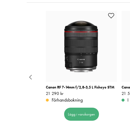
m F2,8L IS USM Z Vit
Canon RF 7-14mm f/2,8-3,5 L Fisheye STM
Cano
 vid trade-in! Gäller
Pris
21 290 kr
:
21 290 kr
Pris
21 5
:
31
Förhandsbokning
I
Lägg i varukorgen
 i varukorgen