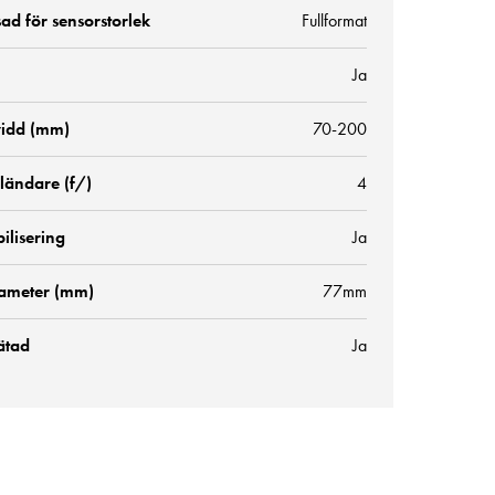
ad för sensorstorlek
Fullformat
Ja
idd (mm)
70-200
ländare (f/)
4
bilisering
Ja
diameter (mm)
77mm
ätad
Ja