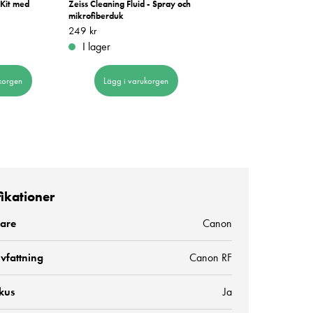
 Kit med
Zeiss Cleaning Fluid - Spray och
NiSi Power Air Blower
mikrofiberduk
Pris
169 kr
:
169 kr
Pris
249 kr
:
249 kr
I lager
I lager
Lägg i varukorge
korgen
Lägg i varukorgen
fikationer
kare
Canon
vfattning
Canon RF
kus
Ja