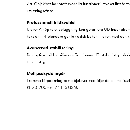
vikt. Objektivet har professionella funktioner i mycket litet format
utrustningsväska.
Professionell bildkvalitet
Utöver Air Sphere-beläggning korrigerar fyra UD-linser aber
konstant F4-bländare ger fantastisk bokeh – även med den n
Avancerad stabilisering
Den optiska bildstabilisatorn är utformad för stabil fotografer
till fem steg.
Motljusskydd ingår
I samma förpackning som objektivet medföljer det ett motljuss
RF 70-200mm f/4 L IS USM.