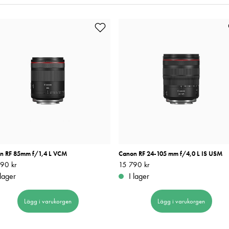
n RF 85mm f/1,4 L VCM
Canon RF 24-105 mm f/4,0 L IS USM
90 kr
21 590 kr
Pris
15 790 kr
:
15 790 kr
 lager
I lager
Lägg i varukorgen
Lägg i varukorgen