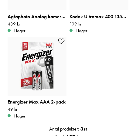
Agfaphoto Analog kamera 35mm Röd
Kodak Ultramax 400 135/36
Pris
439 kr
:
439 kr
Pris
199 kr
:
199 kr
I lager
I lager
Energizer Max AAA 2-pack
Pris
49 kr
:
49 kr
I lager
Antal produkter:
3
st