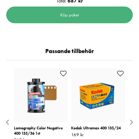
Total:
687 kr
Köp paket
Passande tillbehör
 1st
Lomography Color Negative
Kodak Ultramax 400 135/24
Energi
400 135/36 1st
AAA 
Pris
169 kr
:
169 kr