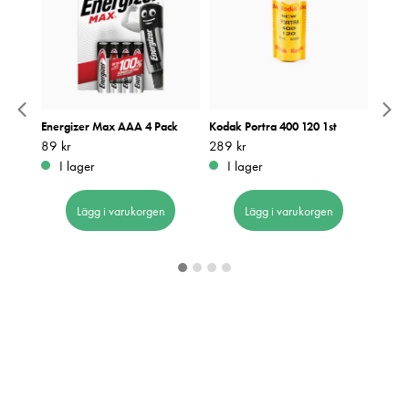
3-
Energizer Max AAA 4 Pack
Kodak Portra 400 120 1st
Kodak
Pris
89 kr
:
89 kr
Pris
289 kr
:
289 kr
Pris
369 k
:
3
I lager
I lager
I 
Lägg i varukorgen
Lägg i varukorgen