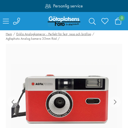
Personlig service
Fri frakt över 1000:-
0
Hem
Enkla Analogkameror - Perfekt för fest, resa och bröllop
Agfaphoto Analog kamera 35mm Röd
SmallRig 4071
Canon Mount
Kamerabatteri LP-
Adapter EF-EO