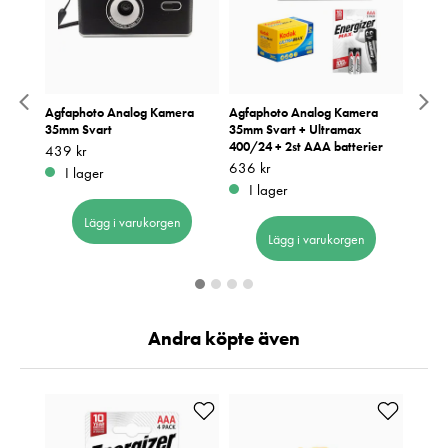
I
Agfaphoto Analog Kamera
Agfaphoto Analog Kamera
Agfap
st
35mm Svart
35mm Svart + Ultramax
35mm 
400/24 + 2st AAA batterier
2st AA
Pris
439 kr
:
439 kr
Pris
636 kr
:
636 kr
Pris
636 k
:
6
I lager
I lager
I 
Lägg i varukorgen
Lägg i varukorgen
Andra köpte även