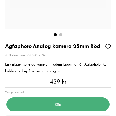
E6NH
Pris
1 350 kr
:
1 350 kr
Pris
319 kr
:
319 kr
I lager
Beställningsvara
Lägg i varuko
Lägg i varukorgen
Agfaphoto Analog kamera 35mm Röd
Artikelnummer: 0207017106
En vintageinspirerad kamera i modern tappning från Agfaphoto. Kan
laddas med ny film om och om igen.
Pris
:
439 kr
439 kr
Visa prishistorik
Köp