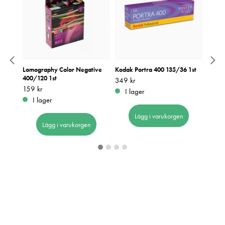
tive
Lomography Color Negative
Kodak Portra 400 135/36 1st
Energ
400/120 1st
Pris
349 kr
:
349 kr
Pris
49 kr
:
4
Pris
159 kr
:
159 kr
I lager
I 
I lager
Lägg i varukorgen
Lägg i varukorgen