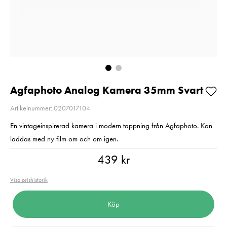
Så långt lagret
Balance
räcker!
Pris
720 kr
:
720 kr
I lager
Nuvarande pris
1 790 kr
:
1 790 kr
2 790 kr
Tidigare pris
:
2 790 kr
I lager
Lägg i varuko
Lägg i varukorgen
Agfaphoto Analog Kamera 35mm Svart
Artikelnummer: 0207017104
En vintageinspirerad kamera i modern tappning från Agfaphoto. Kan
laddas med ny film om och om igen.
Pris
:
439 kr
439 kr
Visa prishistorik
Köp