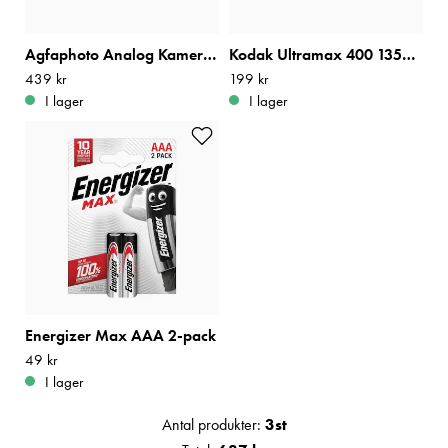
Agfaphoto Analog Kamera 35mm Svart
Kodak Ultramax 400 135/36
Pris
439 kr
:
439 kr
Pris
199 kr
:
199 kr
I lager
I lager
Energizer Max AAA 2-pack
Pris
49 kr
:
49 kr
I lager
Antal produkter:
3
st