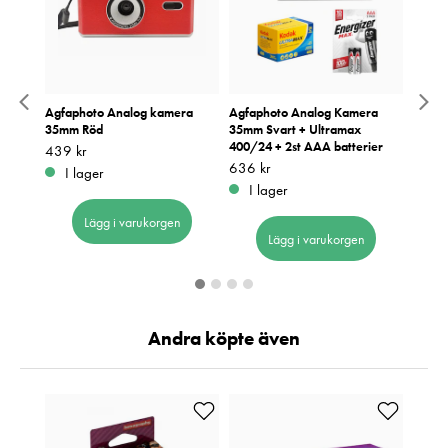
ra
Agfaphoto Analog kamera
Agfaphoto Analog Kamera
Agfap
35mm Röd
35mm Svart + Ultramax
35mm 
400/24 + 2st AAA batterier
2st AA
Pris
439 kr
:
439 kr
Pris
636 kr
:
636 kr
Pris
636 k
:
6
I lager
I lager
I 
Lägg i varukorgen
Lägg i varukorgen
Andra köpte även