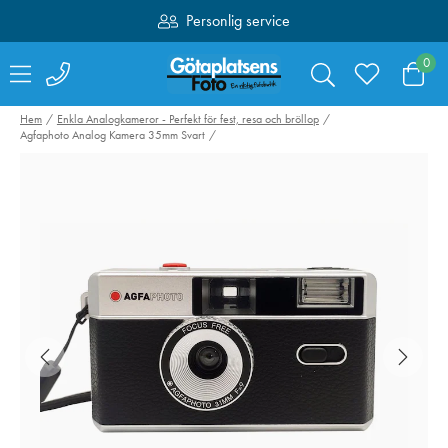
Personlig service
Fri frakt över 1000:-
0
Hem
Enkla Analogkameror - Perfekt för fest, resa och bröllop
Agfaphoto Analog Kamera 35mm Svart
Valoi easy35
Swarovski RB-S
Filmskanner
Batteri till AT /