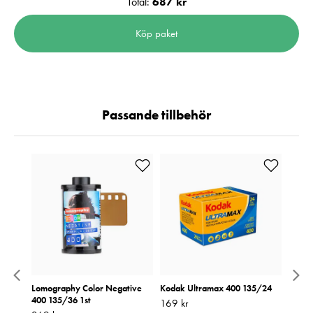
Total:
687 kr
Köp paket
Passande tillbehör
Lomography Color Negative
Kodak Ultramax 400 135/24
Energi
400 135/36 1st
AAA 
Pris
169 kr
:
169 kr