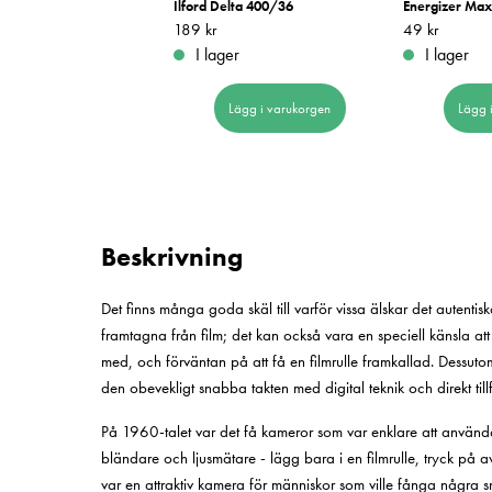
rtra 160 135/36 1st
Ilford Delta 400/36
Energizer Ma
 kr
Pris
189 kr
:
189 kr
Pris
49 kr
:
49 kr
er
I lager
I lager
Lägg i varukorgen
Lägg i varukorgen
Lägg 
Beskrivning
Det finns många goda skäl till varför vissa älskar det autenti
framtagna från film; det kan också vara en speciell känsla at
med, och förväntan på att få en filmrulle framkallad. Dessuto
den obevekligt snabba takten med digital teknik och direkt tillf
På 1960-talet var det få kameror som var enklare att använda 
bländare och ljusmätare - lägg bara i en filmrulle, tryck på av
var en attraktiv kamera för människor som ville fånga några sn