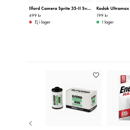
Ilford Camera Sprite 35-II Svart
Kodak Ultramax
Pris
499 kr
:
499 kr
Pris
199 kr
:
199 kr
Ej i lager
I lager