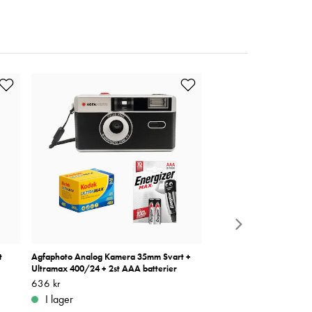
t
Agfaphoto Analog Kamera 35mm Svart +
Agfaphoto Analog Kamer
Ultramax 400/24 + 2st AAA batterier
Ultramax 400 + 2st AAA b
Pris
636 kr
:
636 kr
Pris
636 kr
:
636 kr
I lager
I lager