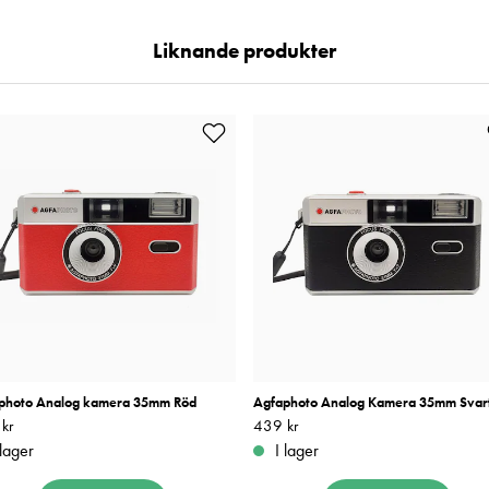
Liknande produkter
photo Analog kamera 35mm Röd
Agfaphoto Analog Kamera 35mm Svar
kr
439 kr
Pris
439 kr
:
439 kr
 lager
I lager