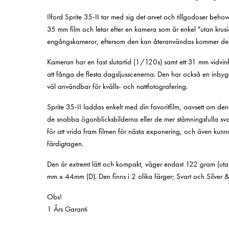
Ilford Sprite 35-II tar med sig det arvet och tillgodoser be
35 mm film och letar efter en kamera som är enkel "utan krusidu
engångskameror, eftersom den kan återanvändas kommer det in
Kameran har en fast slutartid (1/120s) samt ett 31 mm vidvink
att fånga de flesta dagsljusscenerna. Den har också en inby
väl användbar för kvälls- och nattfotografering.
Sprite 35-II laddas enkelt med din favoritfilm, oavsett om den ä
de snabba ögonblicksbilderna eller de mer stämningsfulla sva
för att vrida fram filmen för nästa exponering, och även kunna
färdigtagen.
Den är extremt lätt och kompakt, väger endast 122 gram (uta
mm x 44mm (D). Den finns i 2 olika färger; Svart och Silver &
Obs!
1 Års Garanti