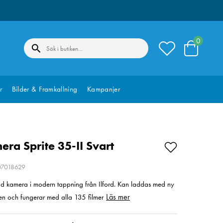
0
r
Bilder & Framkallning
Kampanjer
era Sprite 35-II Svart
207018629
rad kamera i modern tappning från Ilford. Kan laddas med ny
Läs mer
en och fungerar med alla 135 filmer