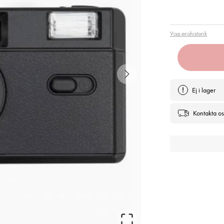
Pris
:
499
Visa prishistorik
Ej i lager
Kontakta os