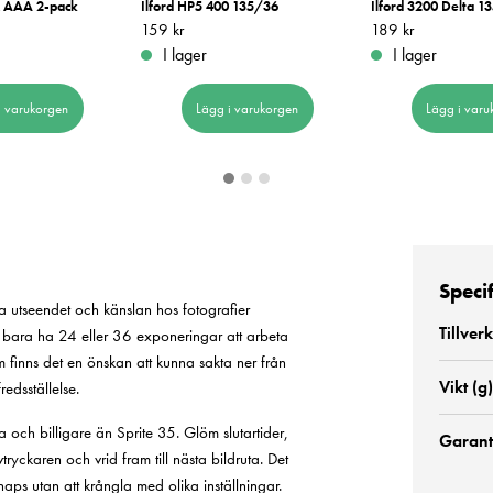
x AAA 2-pack
Ilford HP5 400 135/36
Ilford 3200 Delta 1
Pris
159 kr
:
159 kr
Pris
189 kr
:
189 kr
I lager
I lager
i varukorgen
Lägg i varukorgen
Lägg i varu
Speci
ska utseendet och känslan hos fotografier
Tillver
t bara ha 24 eller 36 exponeringar att arbeta
m finns det en önskan att kunna sakta ner från
Vikt (g)
redsställelse.
och billigare än Sprite 35. Glöm slutartider,
Garanti
tryckaren och vrid fram till nästa bildruta. Det
aps utan att krångla med olika inställningar.