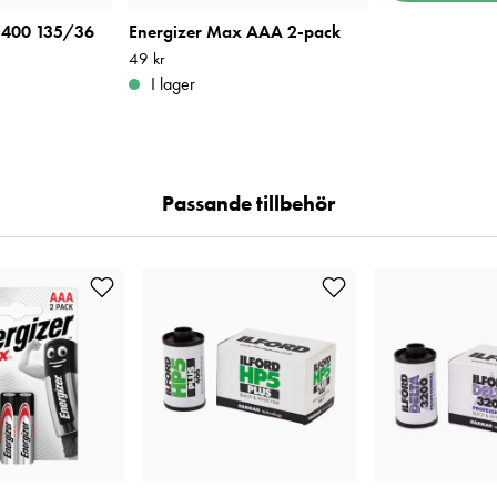
 400 135/36
Energizer Max AAA 2-pack
Pris
49 kr
:
49 kr
I lager
Passande tillbehör