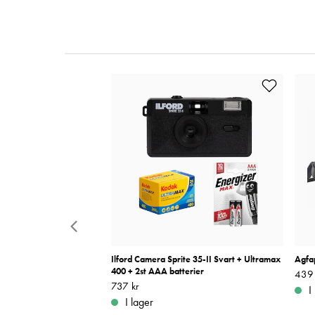
 Kamera 35mm Svart +
Ilford Camera Sprite 35-II Svart + Ultramax
Agfa
AA batterier
400 + 2st AAA batterier
Pris
439 
:
Pris
737 kr
:
737 kr
I
I lager