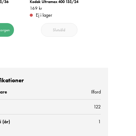
35/36
Kodak Ultramax 400 135/24
Kodak Portra 400 135/36
Pris
169 kr
:
169 kr
Pris
349 kr
:
349 kr
Ej i lager
I lager
korgen
Slutsåld
Lägg i varukorge
fikationer
kare
Ilford
122
 (år)
1