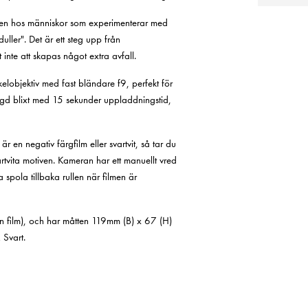
hoven hos människor som experimenterar med
ller". Det är ett steg upp från
te att skapas något extra avfall.
elobjektiv med fast bländare f9, perfekt för
ggd blixt med 15 sekunder uppladdningstid,
r en negativ färgfilm eller svartvit, så tar du
rtvita motiven. Kameran har ett manuellt vred
 spola tillbaka rullen när filmen är
n film), och har måtten 119mm (B) x 67 (H)
 Svart.