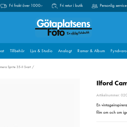
Fri frakt över 1000:-
Fri retur i butik
Personlig service
at
Tillbehör
Ljus & Studio
Analogt
Ramar & Album
Fyndvaro
amera Sprite 35-II Svart
Ilford Cam
Artikelnummer: 0
En vintageinspire
film om och om ig