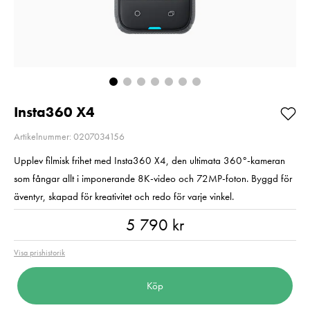
E6NH
Pris
1 350 kr
:
1 350 kr
Pris
319 kr
:
319 kr
I lager
Beställningsvara
Lägg i varuko
Lägg i varukorgen
Insta360 X4
Artikelnummer: 0207034156
Upplev filmisk frihet med Insta360 X4, den ultimata 360°-kameran
som fångar allt i imponerande 8K-video och 72MP-foton. Byggd för
äventyr, skapad för kreativitet och redo för varje vinkel.
Pris
:
5 790 kr
5 790 kr
Visa prishistorik
Köp