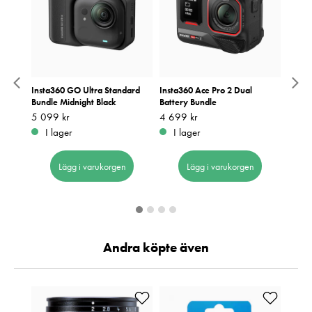
le
Insta360 GO Ultra Standard
Insta360 Ace Pro 2 Dual
Insta
Bundle Midnight Black
Battery Bundle
Bundl
Pris
5 099 kr
:
5 099 kr
Pris
4 699 kr
:
4 699 kr
Pris
4 790
:
4
I lager
I lager
I 
Lägg i varukorgen
Lägg i varukorgen
Andra köpte även