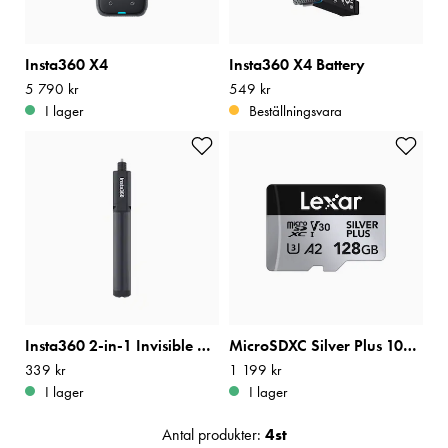
Insta360 X4
Insta360 X4 Battery
Pris
5 790 kr
:
5 790 kr
Pris
549 kr
:
549 kr
I lager
Beställningsvara
Insta360 2-in-1 Invisible Selfie Stick + Tripod
MicroSDXC Silver Plus 1066x R205/W100 128GB
Pris
339 kr
:
339 kr
Pris
1 199 kr
:
1 199 kr
I lager
I lager
Antal produkter:
4
st