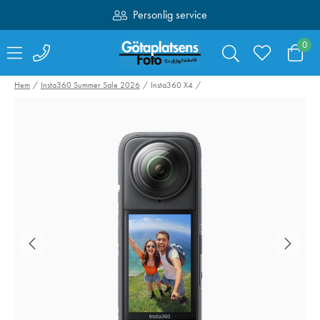
Personlig service
Fri frakt över 1000:-
0
Hem
Insta360 Summer Sale 2026
Insta360 X4
SmallRig 4071
Canon Mount
Kamerabatteri LP-
Adapter EF-EO