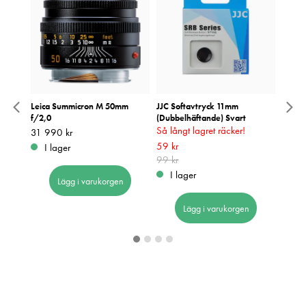
42
Leica Summicron M 50mm
JJC Softavtryck 11mm
Swaro
f/2,0
(Dubbelhäftande) Svart
Pris
59 9
:
5
Så långt lagret räcker!
Pris
31 990 kr
:
31 990 kr
Be
Nuvarande pris
59 kr
:
59 kr
Tidigare
I lager
pris
99 kr
:
99 kr
I lager
Lägg i varukorgen
Lägg i varukorgen