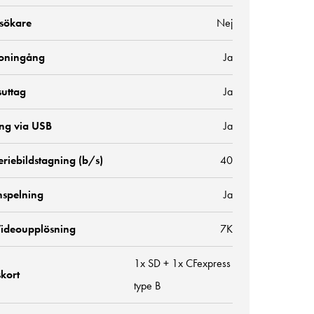
 sökare
Nej
oningång
Ja
suttag
Ja
ng via USB
Ja
riebildstagning (b/s)
40
nspelning
Ja
ideoupplösning
7K
1x SD + 1x CFexpress
kort
type B