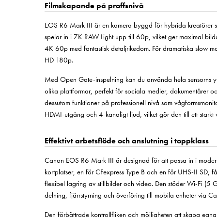
Filmskapande på proffsnivå
EOS R6 Mark III är en kamera byggd för hybrida kreatörer so
spelar in i 7K RAW Light upp till 60p, vilket ger maximal bild
4K 60p med fantastisk detaljrikedom. För dramatiska slow mo
HD 180p.
Med Open Gate-inspelning kan du använda hela sensorns yta (3
olika plattformar, perfekt för sociala medier, dokumentärer 
dessutom funktioner på professionell nivå som vågformsmonito
HDMI-utgång och 4-kanaligt ljud, vilket gör den till ett starkt
Effektivt arbetsflöde och anslutning i toppklass
Canon EOS R6 Mark III är designad för att passa in i moder
kortplatser, en för CFexpress Type B och en för UHS-II SD, 
flexibel lagring av stillbilder och video. Den stöder Wi-Fi (5
delning, fjärrstyrning och överföring till mobila enheter vi
Den förbättrade kontrollfliken och möjligheten att skapa egn