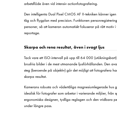
arbetsflöde även vid intensiv actionfotografering.
Den intelligenta Dual Pixel CMOS AF II-tekniken känner igen 
tåg och flygplan med precision. Funktionen personregistrering låte
personer, så att kameran automatiskt fokuserar på rätt motiv i v
reportage.
Skarpa och rena resultat, även i svagt ljus
Tack vare ett ISO-intervall på upp till 64 000 (utökningsbar
brusfria bilder i de mest utmanande ljusförhållanden. Den ava
steg (beroende på objektiv) gör det möjligt att fotografera han
skarpa resultat.
Kamerans robusta och vädertåliga magnesiumlegerade hus ge
idealisk för fotografer som arbetar i varierande miljöer, från 
ergonomiska designen, tydliga reglagen och den vridbara 
under längre pass.