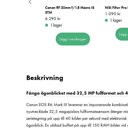
s Cleaning Kit med
Canon RF 35mm f/1.8 Macro IS
NiSi Filter P
STM
Pris
1 090 kr
:
1 090 kr
 kr
Pris
6 290 kr
:
6 290 kr
I lager
er
I lager
Lägg 
Lägg i varukorgen
Lägg i varukorgen
Beskrivning
Fånga ögonblicket med 32,5 MP fullformat och 
Canon EOS R6 Mark III levererar en imponerande kombinatio
nyutvecklade 32,5 megapixlars fullformatssensorn återger mi
serietagning på upp till 40 bilder per sekund med elektronisk 
ögonblick. En utökad buffert på upp till 150 RAW-bilder vid 