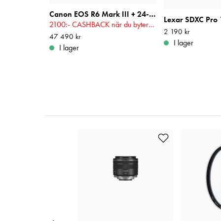
Canon EOS R6 Mark III + 24-105mm f/4 L USM
2100:- CASHBACK när du byter in din gamla systemkamera! Gäller t.o.m 2026-08-31
Pris
2 190 kr
:
2 190 kr
Pris
47 490 kr
:
47 490 kr
I lager
I lager