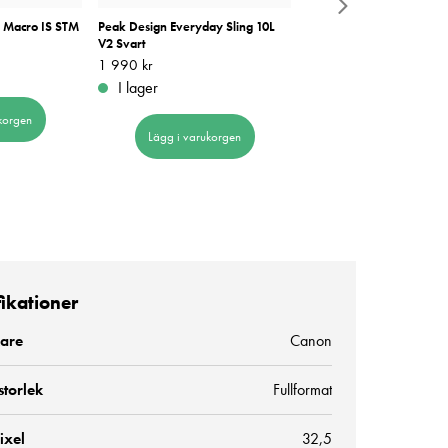
 Macro IS STM
Peak Design Everyday Sling 10L
Sirui Traveler 7VC Kolfibe
V2 Svart
Pris
3 190 kr
:
3 190 kr
Pris
1 990 kr
:
1 990 kr
I lager
I lager
korgen
Lägg i varukorge
Lägg i varukorgen
fikationer
kare
Canon
storlek
Fullformat
ixel
32,5