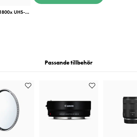
Lexar SDXC Pro 1800x UHS-II U3 V60 R270/W180 128GB
Passande tillbehör