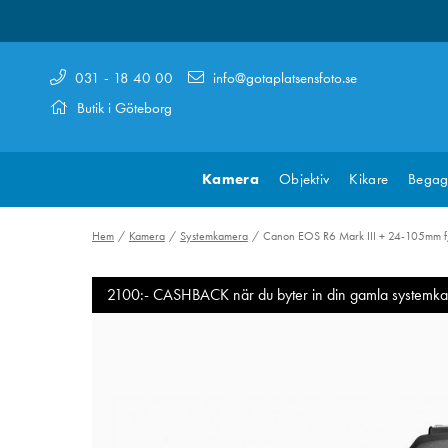
031 - 18 40 00
info@gotaplatsensfoto.se
Butik i Göteborg
Kamera
Objektiv
Kikare
Begag
Hem
Kamera
Systemkamera
Canon EOS R6 Mark III + 24-105mm 
2100:- CASHBACK när du byter in din gamla systemka