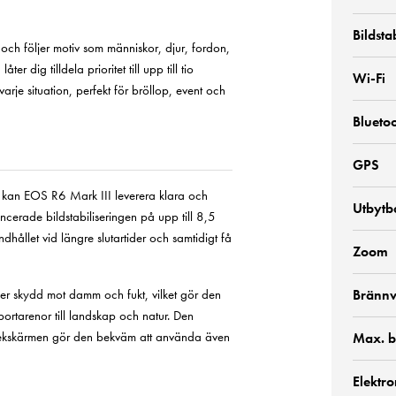
Bildsta
och följer motiv som människor, djur, fordon,
r dig tilldela prioritet till upp till tio
Wi-Fi
arje situation, perfekt för bröllop, event och
Blueto
GPS
t) kan EOS R6 Mark III leverera klara och
Utbytba
ncerade bildstabiliseringen på upp till 8,5
dhållet vid längre slutartider och samtidigt få
Zoom
r skydd mot damm och fukt, vilket gör den
Brännv
sportarenor till landskap och natur. Den
pekskärmen gör den bekväm att använda även
Max. b
Elektro