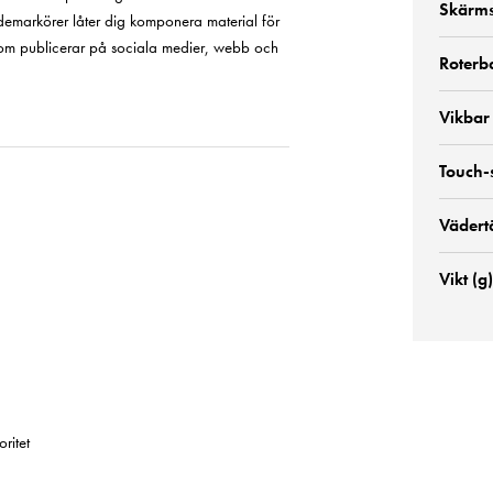
Skärms
demarkörer låter dig komponera material för
re som publicerar på sociala medier, webb och
Roterb
Vikbar
Touch-
Vädert
Vikt (g)
ritet