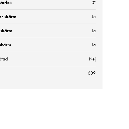
torlek
3"
ar skärm
Ja
 skärm
Ja
skärm
Ja
ätad
Nej
609