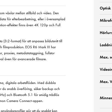
Optisk
m växlar mellan stillbild och video. Den
data för efterbearbetning, eller i översamplad
Mikrof
tion-effekter finns även 4K 120p och Full
Hörlur
:2-format) för att anpassa bildutsnitt till
Laddni
och filmproduktion. EOS R6 Mark III har
r, proxies, metadatataggning, fullstor
Max. se
 val även för avancerade filmare.
Videoi
Max. V
na, digitala arbetsflöden. Med dubbla
får du snabb överföring, säker backup och
 GHz) och Bluetooth 5.1 för smidig trådlös
Minnes
a Canon Camera Connect-appen.
a användarprofiler gör att du snabbt kan