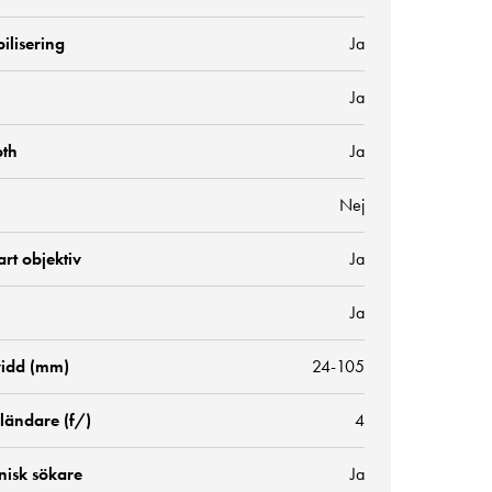
bilisering
Ja
Ja
oth
Ja
Nej
rt objektiv
Ja
Ja
idd (mm)
24-105
ländare (f/)
4
nisk sökare
Ja