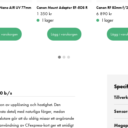
ro Nano AIR UV 77mm
Canon Mount Adapter EF-EOS R
Canon RF 85mm f/2
Pris
1 350 kr
:
1 350 kr
Pris
6 890 kr
:
6 890 kr
I lager
I lager
i varukorgen
Lägg i varukorgen
Lägg i varu
Speci
40 b/s
Tillver
n av upplösning och hastighet. Den
Sensor
nsta detalj med naturliga färger, medan
slutare gör att du aldrig missar ett avgörande
användning av CFexpress-kort ger ett smidigt
Megap