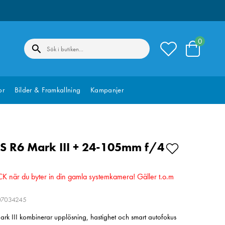
0
or
Bilder & Framkallning
Kampanjer
S R6 Mark III + 24-105mm f/4
när du byter in din gamla systemkamera! Gäller t.o.m
207034245
 III kombinerar upplösning, hastighet och smart autofokus