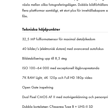
växla mellan olika fotograferingslägen. Dubbla bildförhållan
flera plattformar samtidigt, ett stort plus för innehållsskapa
film.
Tekniska höjdpunkter
32,5 MP fullformatsensor för maximal detaljrikedom
40 bilder/s (elektronisk slutare) med avancerad autofokus
Bildstabilisering upp till 8,5 steg
ISO 100–64 000 med exceptionell lågbrusprestanda
7K RAW Light, 4K 120p och Full HD 180p video
Open Gate inspelning
Dual Pixel CMOS AF II med motivigenkänning och personprio
Dubbla kortplatser: CFexpress Type B + UHS-II SD