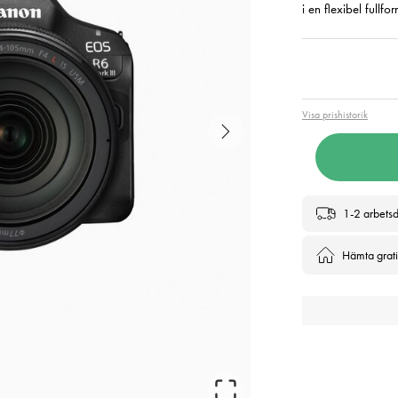
i en flexibel full
Pris
:
47 
Visa prishistorik
1-2 arbets
Hämta gratis