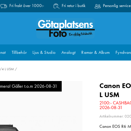
Fri frakt över 1000:-
Fri retur i butik
Personlig service
nat
Tillbehör
Ljus & Studio
Analogt
Ramar & Album
Fyndvar
f/4 L USM
Canon EO
mera! Gäller t.o.m 2026-08-31
L USM
2100:- CASHBACK 
2026-08-31
Artikelnummer: 0
Canon EOS R6 Mark