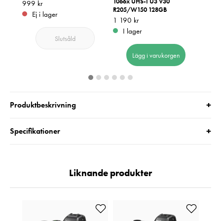
1066x UHS-I U3 V30
67mm
Pris
999 kr
:
999 kr
R205/W150 128GB
Pris
949 k
:
9
Ej i lager
Pris
1 190 kr
:
1 190 kr
I 
I lager
Slutsåld
Lägg i varukorgen
+
Produktbeskrivning
+
Specifikationer
Liknande produkter