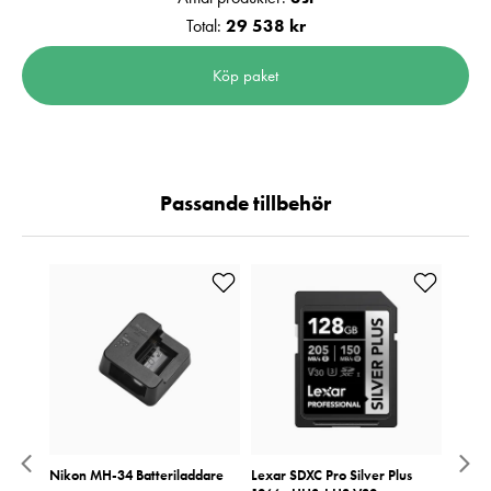
Total:
29 538 kr
Köp paket
Passande tillbehör
ano
Nikon MH-34 Batteriladdare
Lexar SDXC Pro Silver Plus
NiSi F