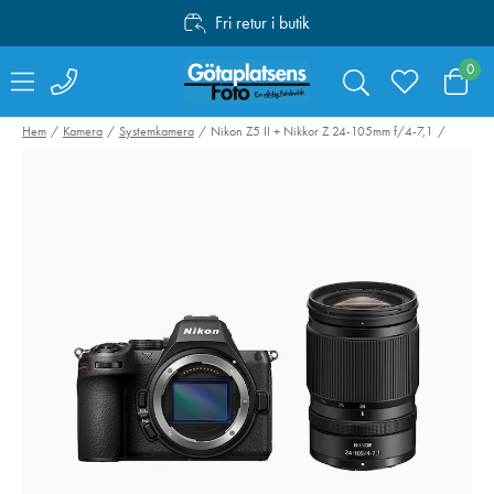
Fri retur i butik
Personlig service
0
Fri frakt över 1000:-
Hem
Kamera
Systemkamera
Nikon Z5 II + Nikkor Z 24-105mm f/4-7,1
NiSi UV SMC L395
Lexar CFexpres
95mm
Gold R1750/W