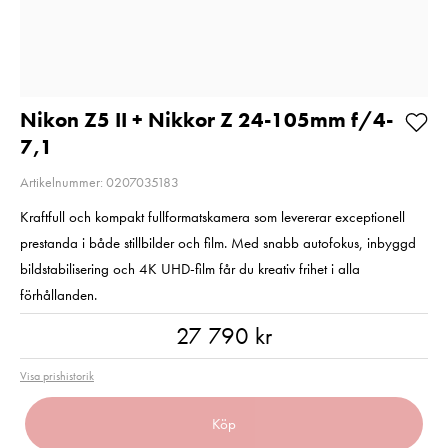
Type B 256GB
Pris
1 399 kr
:
1 399 kr
Pris
3 890 kr
:
3 890 kr
I lager
I lager
Lägg i varukorgen
Lägg i varuko
Nikon Z5 II + Nikkor Z 24-105mm f/4-
7,1
Artikelnummer: 0207035183
Kraftfull och kompakt fullformatskamera som levererar exceptionell
prestanda i både stillbilder och film. Med snabb autofokus, inbyggd
bildstabilisering och 4K UHD-film får du kreativ frihet i alla
förhållanden.
Pris
:
27 790 kr
27 790 kr
Visa prishistorik
Köp