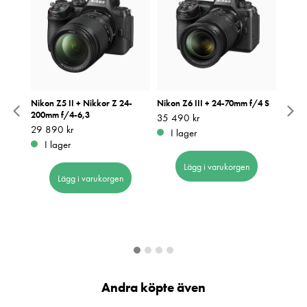
f/2.8-
Nikon Z5 II + Nikkor Z 24-
Nikon Z6 III + 24-70mm f/4 S
Nikon
200mm f/4-6,3
Pris
35 490 kr
:
35 490 kr
Pris
38 79
:
3
.o.m
Pris
29 890 kr
:
29 890 kr
I lager
I 
I lager
Lägg i varukorgen
Lägg i varukorgen
Andra köpte även