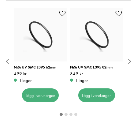
d
NiSi UV SMC L395 62mm
NiSi UV SMC L395 82mm
NiSi 
56GB
Pris
499 kr
:
499 kr
Pris
849 kr
:
849 kr
Pris
499 k
:
4
I lager
I lager
I 
Lägg i varukorgen
Lägg i varukorgen