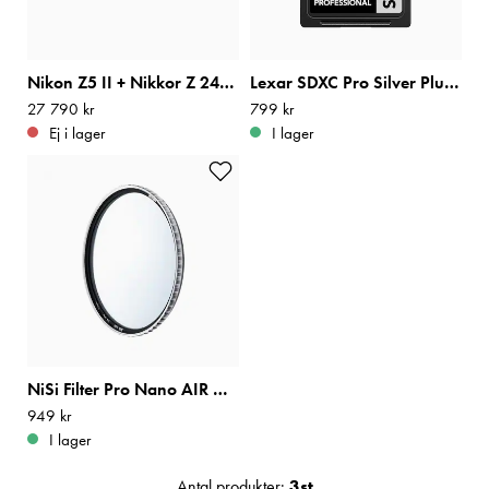
Nikon Z5 II + Nikkor Z 24-105mm f/4-7,1
Lexar SDXC Pro Silver Plus 1066x UHS-I U3 V30 R205/W100 64GB
Pris
27 790 kr
:
27 790 kr
Pris
799 kr
:
799 kr
Ej i lager
I lager
NiSi Filter Pro Nano AIR UV 67mm
Pris
949 kr
:
949 kr
I lager
Antal produkter:
3
st