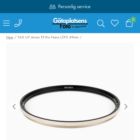
Personlig service
Fri frakt över 1000:-
0
Hem
NiSi UV Armor FX Pro Nano L395 49mm
Swarovski Variable
SmallRig 4071
Phone Adapter VPA
Kamerabatteri 