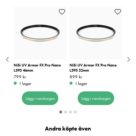
ano
NiSi UV Armor FX Pro Nano
NiSi UV Armor FX Pro Nano
NiSi 
L395 46mm
L395 52mm
L395
Pris
799 kr
:
799 kr
Pris
899 kr
:
899 kr
Pris
999 k
:
9
I lager
I lager
I 
Lägg i varukorgen
Lägg i varukorgen
Andra köpte även