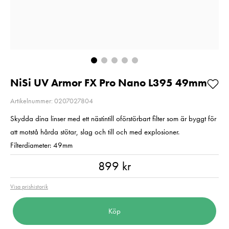
2
E6NH
Pris
2 220 kr
:
2 220 kr
Pris
319 kr
:
319 kr
I lager
Beställning
Lägg i varukorgen
Lägg i varuko
NiSi UV Armor FX Pro Nano L395 49mm
Artikelnummer: 0207027804
Skydda dina linser med ett nästintill oförstörbart filter som är byggt för
att motstå hårda stötar, slag och till och med explosioner.
Filterdiameter: 49mm
Pris
:
899 kr
899 kr
Visa prishistorik
Köp