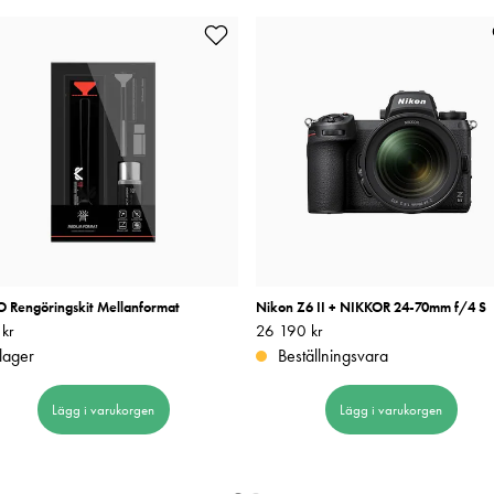
 Rengöringskit Mellanformat
Nikon Z6 II + NIKKOR 24-70mm f/4 S
kr
699 kr
Pris
26 190 kr
:
26 190 kr
 lager
Beställningsvara
Lägg i varukorgen
Lägg i varukorgen