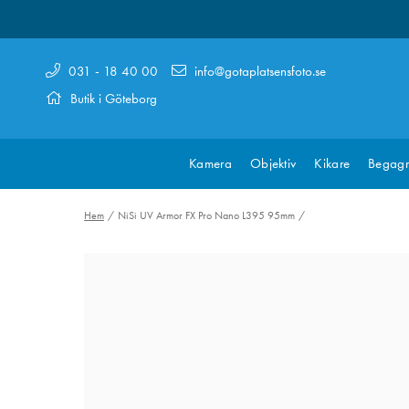
031 - 18 40 00
info@gotaplatsensfoto.se
Butik i Göteborg
Kamera
Objektiv
Kikare
Begagn
Hem
NiSi UV Armor FX Pro Nano L395 95mm