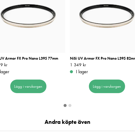
 UV Armor FX Pro Nano L395 77mm
NiSi UV Armor FX Pro Nano L395 82m
9 kr
1 349 kr
Pris
1 349 kr
:
1 349 kr
 lager
I lager
Lägg i varukorgen
Lägg i varukorgen
Andra köpte även