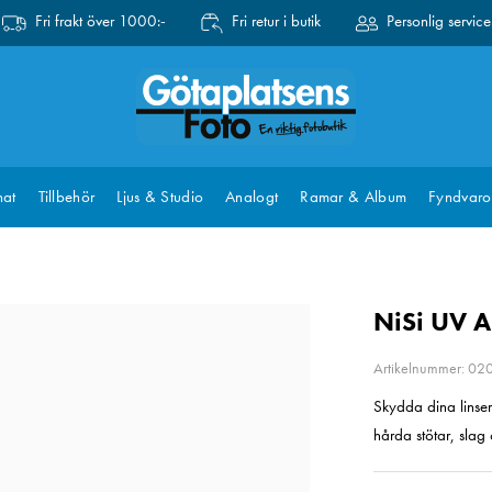
Fri frakt över 1000:-
Fri retur i butik
Personlig service
at
Tillbehör
Ljus & Studio
Analogt
Ramar & Album
Fyndvaro
NiSi UV 
Artikelnummer: 0
Skydda dina linser 
hårda stötar, slag