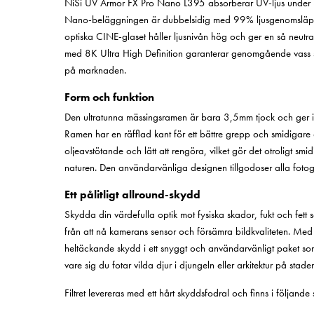
NiSi UV Armor FX Pro Nano L395 absorberar UV-ljus under 39
Nano-beläggningen är dubbelsidig med 99% ljusgenomsläpp fö
optiska CINE-glaset håller ljusnivån hög och ger en så neutr
med 8K Ultra High Definition garanterar genomgående vass s
på marknaden.
Form och funktion
Den ultratunna mässingsramen är bara 3,5mm tjock och ger ing
Ramen har en räfflad kant för ett bättre grepp och smidigare a
oljeavstötande och lätt att rengöra, vilket gör det otroligt s
naturen. Den användarvänliga designen tillgodoser alla fotog
Ett pålitligt allround-skydd
Skydda din värdefulla optik mot fysiska skador, fukt och fett
från att nå kamerans sensor och försämra bildkvaliteten. Me
heltäckande skydd i ett snyggt och användarvänligt paket s
vare sig du fotar vilda djur i djungeln eller arkitektur på stade
Filtret levereras med ett hårt skyddsfodral och finns i följande 