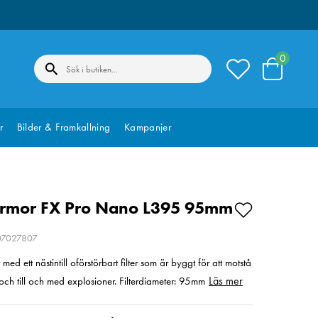
0
r
Bilder & Framkallning
Kampanjer
Armor FX Pro Nano L395 95mm
207027807
med ett nästintill oförstörbart filter som är byggt för att motstå
Läs mer
 och till och med explosioner. Filterdiameter: 95mm