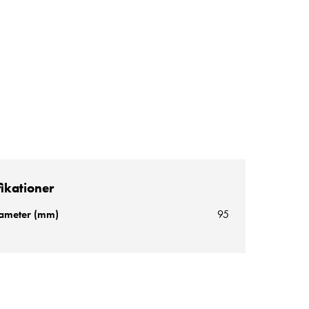
fikationer
diameter (mm)
95