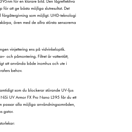
5nm för en klarare bild. Den lågreflektiva
r att ge bästa möjliga slutresultat. Det
al färgåtergivning som möjligt. UHD-teknologi
kärpa, även med de allra största sensorerna
en vinjettering ens på vidvinkeloptik.
v- och påmontering. Filtret är vattentätt,
midigt att använda både inomhus och ute i
rafers behov.
 samtidigt som du blockerar störande UV-ljus
d NiSi UV Armor FX Pro Nano L395 får du ett
om passar alla möjliga användningsområden,
ns gator.
storlekar: