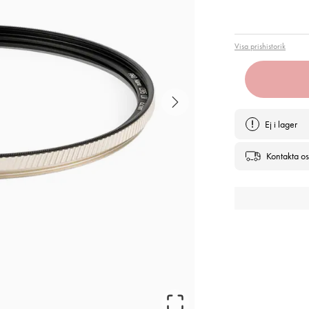
Pris
:
1 7
Visa prishistorik
Ej i lager
Kontakta os