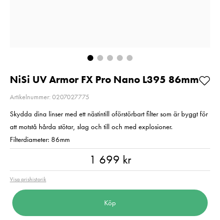
Så långt lagret
Pris
1 350 kr
:
1 350 kr
räcker!
I lager
Nuvarande pri
1 790 kr
1 790 kr
2 790 kr
Tidiga
Lägg i varukorgen
2 790 kr
I lager
Lägg i varuko
NiSi UV Armor FX Pro Nano L395 86mm
Artikelnummer: 0207027775
Skydda dina linser med ett nästintill oförstörbart filter som är byggt för
att motstå hårda stötar, slag och till och med explosioner.
Filterdiameter: 86mm
Pris
:
1 699 kr
1 699 kr
Visa prishistorik
Köp