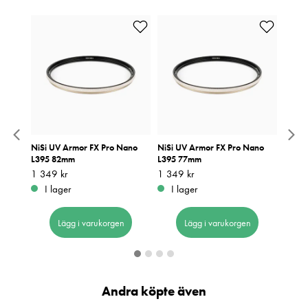
ano
NiSi UV Armor FX Pro Nano
NiSi UV Armor FX Pro Nano
NiSi 
L395 82mm
L395 77mm
L395
Pris
1 349 kr
:
1 349 kr
Pris
1 349 kr
:
1 349 kr
Pris
1 299
:
1
I lager
I lager
I 
Lägg i varukorgen
Lägg i varukorgen
Andra köpte även