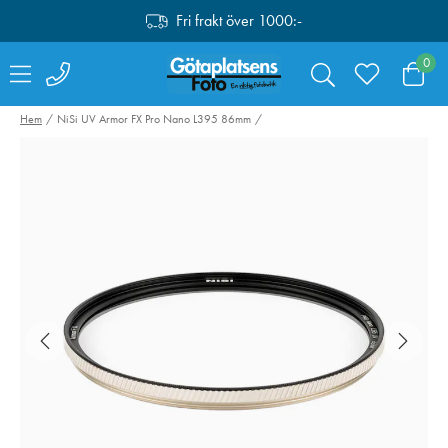
Fri frakt över 1000:-
0
Hem
NiSi UV Armor FX Pro Nano L395 86mm
Canon Mount
Valoi easy35
Adapter EF-EOS R
Filmskanner