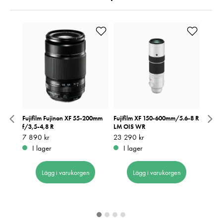
 TC WR
Fujifilm Fujinon XF 55-200mm
Fujifilm XF 150-600mm/5.6-8 R
Fujif
f/3,5-4,8 R
LM OIS WR
LM O
Pris
7 890 kr
:
7 890 kr
Pris
23 290 kr
:
23 290 kr
Pris
9 690
:
9
I lager
I lager
I 
Lägg i varukorgen
Lägg i varukorgen