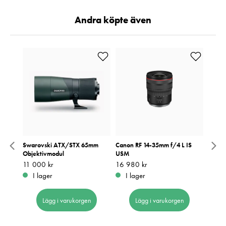
Andra köpte även
Grå
Swarovski ATX/STX 65mm
Canon RF 14-35mm f/4 L IS
NSO N
Objektivmodul
USM
Pris
1 990
:
1
Pris
11 000 kr
:
11 000 kr
Pris
16 980 kr
:
16 980 kr
I 
I lager
I lager
Lägg i varukorgen
Lägg i varukorgen