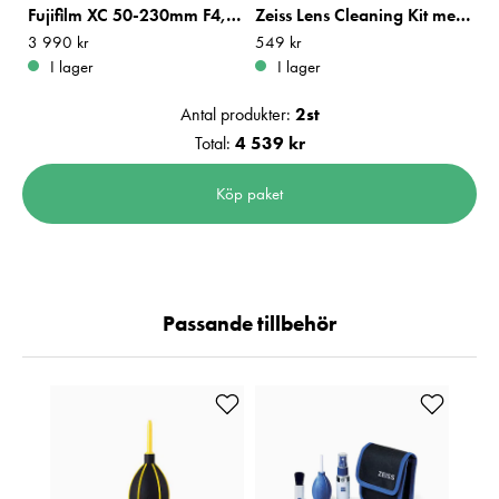
Fujifilm XC 50-230mm F4,5-6,7 OIS Svart
Zeiss Lens Cleaning Kit med Blåsbälg
Pris
3 990 kr
:
3 990 kr
Pris
549 kr
:
549 kr
I lager
I lager
Antal produkter:
2
st
Total:
4 539 kr
Köp paket
Passande tillbehör