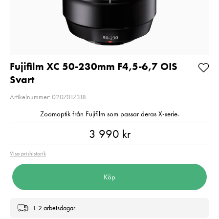
Pris
2 890 kr
:
2 890 kr
Pris
999 kr
:
999 kr
I lager
Skickas dire
från levera
3-5
Lägg i varukorgen
arbetsdaga
Fujifilm XC 50-230mm F4,5-6,7 OIS
Lägg i varuko
Svart
Artikelnummer: 0207017318
Zoomoptik från Fujifilm som passar deras X-serie.
Pris
:
3 990 kr
3 990 kr
Visa prishistorik
Köp
1-2 arbetsdagar