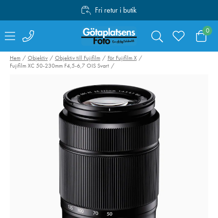
Fri retur i butik
Personlig service
0
Fri frakt över 1000:-
Hem
Objektiv
Objektiv till Fujifilm
För Fujifilm X
Fujifilm XC 50-230mm F4,5-6,7 OIS Svart
Leica Tumgrepp till
5257 Cage för 
Leica Q3, Mässing
Z5II