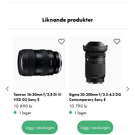
Liknande produkter
 Art
Tamron 16-30mm f/2,8 Di III
Sigma 20-200mm f/3.5-6.3 DG
Tamro
VXD G2 Sony E
Contemporary Sony E
III RX
Pris
10 890 kr
:
10 890 kr
Pris
10 790 kr
:
10 790 kr
Pris
9 199
:
9
I lager
I lager
I 
Lägg i varukorgen
Lägg i varukorgen