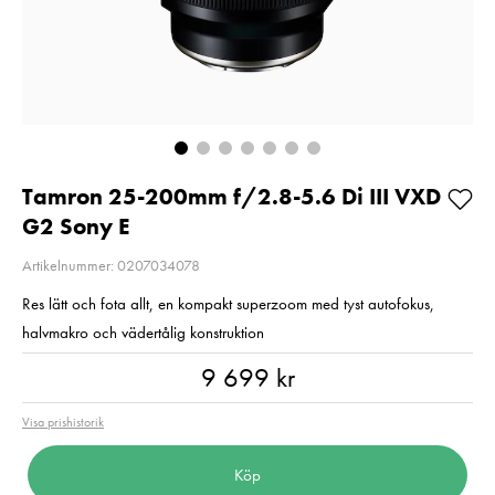
200MB/s UHS-I C10
2
V30 U3
Pris
2 220 kr
:
2 220 kr
Pris
699 kr
:
699 kr
I lager
I lager
Lägg i varuko
Lägg i varukorgen
Tamron 25-200mm f/2.8-5.6 Di III VXD
G2 Sony E
Artikelnummer: 0207034078
Res lätt och fota allt, en kompakt superzoom med tyst autofokus,
halvmakro och vädertålig konstruktion
Pris
:
9 699 kr
9 699 kr
Visa prishistorik
Köp