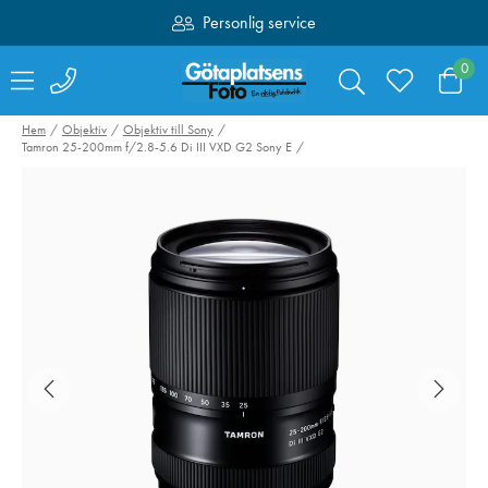
Personlig service
Fri frakt över 1000:-
0
Hem
Objektiv
Objektiv till Sony
Tamron 25-200mm f/2.8-5.6 Di III VXD G2 Sony E
Sandisk SDXC
Swarovski Vari
Extreme Pro 64GB
Phone Adapter