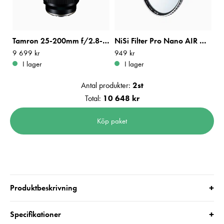
Tamron 25-200mm f/2.8-5.6 Di III VXD G2 Sony E
NiSi Filter Pro Nano AIR UV 67mm
Pris
9 699 kr
:
9 699 kr
Pris
949 kr
:
949 kr
I lager
I lager
Antal produkter:
2
st
Total:
10 648 kr
Köp paket
+
Produktbeskrivning
+
Specifikationer