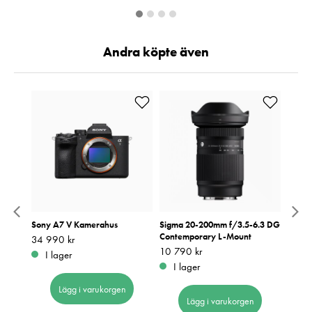
Andra köpte även
Sony A7 V Kamerahus
Sigma 20-200mm f/3.5-6.3 DG
Tamro
Contemporary L-Mount
VXD N
Pris
34 990 kr
:
34 990 kr
Pris
10 790 kr
:
10 790 kr
Pris
10 19
:
1
I lager
I lager
I 
Lägg i varukorgen
Lägg i varukorgen