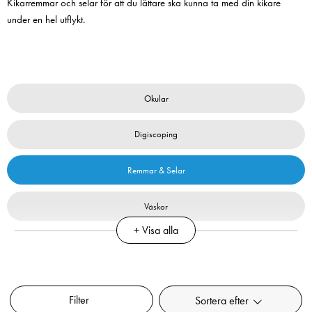
Kikarremmar och selar för att du lättare ska kunna ta med din kikare
200MB/s UHS-I C10
2
under en hel utflykt.
V30 U3
Pris
2 220 kr
:
2 220 kr
Pris
699 kr
:
699 kr
I lager
I lager
Lägg i varuko
Lägg i varukorgen
Okular
Digiscoping
Remmar & Selar
Väskor
+ Visa alla
Rengöring
Övrigt
Filter
Sortera efter