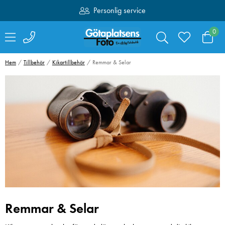
Personlig service
Fri frakt över 1000:-
0
Hem
Tillbehör
Kikartillbehör
Remmar & Selar
Remmar & Selar
Sandisk SDXC
Swarovski Vari
Extreme Pro 64GB
Phone Adapter