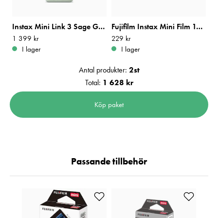
Instax Mini Link 3 Sage Green
Fujifilm Instax Mini Film 10x2
Pris
1 399 kr
:
1 399 kr
Pris
229 kr
:
229 kr
I lager
I lager
Antal produkter:
2
st
Total:
1 628 kr
Köp paket
Passande tillbehör