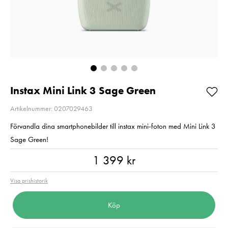
Så långt lagret
Balance
räcker!
Pris
720 kr
:
720 kr
I lager
Nuvarande pris
1 790 kr
:
1 790 kr
2 790 kr
Tidigare pris
:
2 790 kr
I lager
Lägg i varuko
Lägg i varukorgen
Instax Mini Link 3 Sage Green
Artikelnummer: 0207029463
Förvandla dina smartphonebilder till instax mini-foton med Mini Link 3
Sage Green!
Pris
:
1 399 kr
1 399 kr
Visa prishistorik
Köp