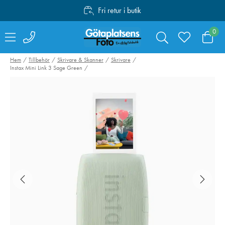
Fri retur i butik
Personlig service
0
Fri frakt över 1000:-
Hem
Tillbehör
Skrivare & Skanner
Skrivare
Instax Mini Link 3 Sage Green
Valoi easy35
Swarovski RB-S
Filmskanner
Batteri till AT /