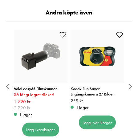
Andra köpte även
ra
Valoi easy35 Filmskanner
Kodak Fun Saver
Ilford
Så långt lagret räcker!
Engångskamera 27 Bilder
Pris
799 k
:
7
Pris
259 kr
:
259 kr
Nuvarande pris
1 790 kr
:
I 
I lager
1 790 kr
2 790 kr
Tidigare pris
:
2 790 kr
I lager
Lägg i varukorgen
Lägg i varukorgen