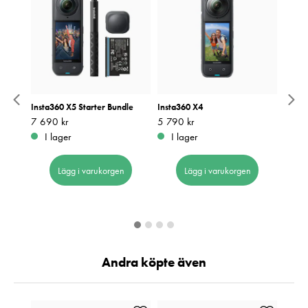
d
Insta360 X5 Starter Bundle
Insta360 X4
Insta
28GB
Batte
Pris
7 690 kr
:
7 690 kr
Pris
5 790 kr
:
5 790 kr
Grey)
I lager
I lager
Pris
5 199
:
5
I 
Lägg i varukorgen
Lägg i varukorgen
Andra köpte även