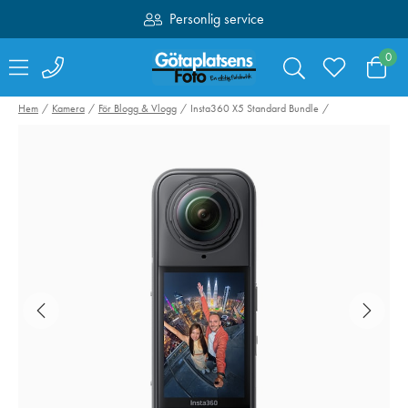
Personlig service
Fri frakt över 1000:-
0
Hem
Kamera
För Blogg & Vlogg
Insta360 X5 Standard Bundle
Peak Design Travel
Sirui Bordsstati
Tripod Aluminium
50