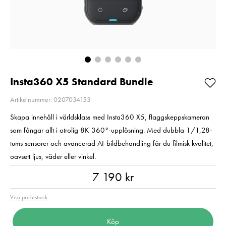
Kampanjpris 20%
Pris
890 kr
:
890 kr
Rabatt! Gäller t.o.m
I lager
2026-08-31
Nuvarande pris
3 669 kr
:
Lägg i varuko
3 669 kr
4 590 kr
Tidigare
pris
:
4 590 kr
I lager
Insta360 X5 Standard Bundle
Lägg i varukorgen
Artikelnummer: 0207034153
Skapa innehåll i världsklass med Insta360 X5, flaggskeppskameran
som fångar allt i otrolig 8K 360°-upplösning. Med dubbla 1/1,28-
tums sensorer och avancerad AI-bildbehandling får du filmisk kvalitet,
oavsett ljus, väder eller vinkel.
Pris
:
7 190 kr
7 190 kr
Visa prishistorik
Köp