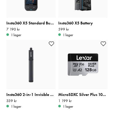
Insta360 X5 Standard Bundle
Insta360 X5 Battery
Pris
7 190 kr
:
7 190 kr
Pris
599 kr
:
599 kr
I lager
I lager
Insta360 2-in-1 Invisible Selfie Stick + Tripod
MicroSDXC Silver Plus 1066x R205/W100 128GB
Pris
339 kr
:
339 kr
Pris
1 199 kr
:
1 199 kr
I lager
I lager