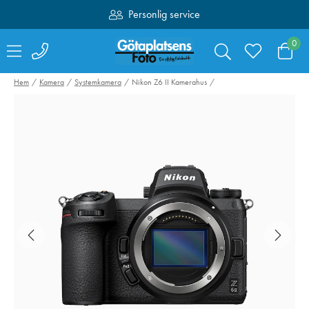
Personlig service
Fri frakt över 1000:-
0
Hem
Kamera
Systemkamera
Nikon Z6 II Kamerahus
Nikon FTZ II Mount
NiSi Filter Pro
Adapter
AIR UV 77mm