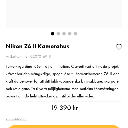
Pris
2 890 kr
:
2 890 kr
Pris
1 090 kr
:
1 090 kr
I lager
I lager
Lägg i varukorgen
Lägg i varuko
Nikon Z6 II Kamerahus
Artikelnummer: 0207016919
Förverkliga dina idéer. Följ din intuition. Oavsett vad ditt nästa projekt
kräver har den mångsidiga, spegellösa fullformatskameran Z6 II den
kraft du behöver för att ditt bildskapande ska bli snabbare, skarpare
och smidigare. Ta tillvara möjligheterna med perfekta förutsättningar,
oavsett om du helst uttrycker dig i stillbilder eller video.
Pris
:
19 390 kr
19 390 kr
Visa prishistorik