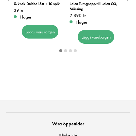
00mm
X-krok Dubbel 5st + 10 spik
Leica Tumgrepp till Leica Q3,
Nikon
Mässing
f/4-6
Pris
39 kr
:
39 kr
Pris
2 890 kr
:
2 890 kr
Pris
10 37
:
1
I lager
I lager
I 
Lägg i varukorgen
Lägg i varukorgen
Våra öppettider
Klicka här