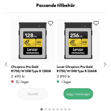
Passande tillbehör
CFexpress Pro Gold
Lexar CFexpress Pro Gold
Zeiss 
ype B
R1750/W1500 Type B 128GB
R1750/W1500 Type B 256GB
Blåsbä
Pris
2 490 kr
:
2 490 kr
Pris
3 890 kr
:
3 890 kr
Pris
549 k
:
5
Ej i lager
I lager
I 
Slutsåld
Lägg i varukorgen