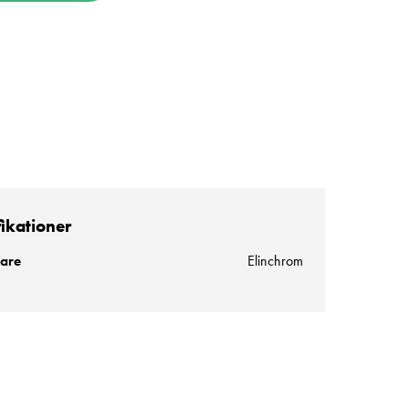
fikationer
kare
Elinchrom