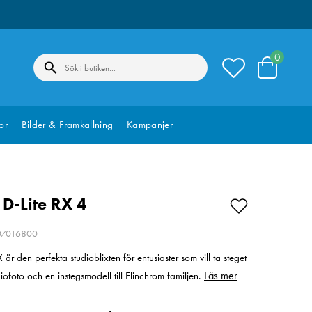
0
or
Bilder & Framkallning
Kampanjer
 D-Lite RX 4
207016800
 är den perfekta studioblixten för entusiaster som vill ta steget
Läs mer
diofoto och en instegsmodell till Elinchrom familjen.