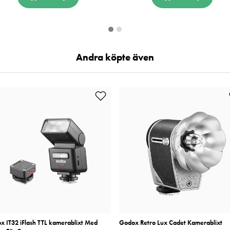
Andra köpte även
x IT32 iFlash TTL kamerablixt Med
Godox Retro Lux Cadet Kamerablixt