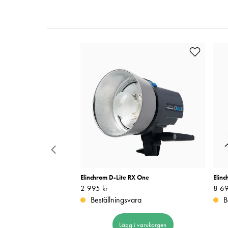
50
Elinchrom D-Lite RX One
Elinc
Pris
2 995 kr
:
2 995 kr
Pris
8 69
:
ara
Beställningsvara
B
 i varukorgen
Lägg i varukorgen