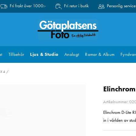
Fri frakt över 1000:-
Fri retur i butik
Personlig service
at
Tillbehör
Ljus & Studio
Analogt
Ramar & Album
Fyndvar
RX 4
Elinchrom
Artikelnummer: 0
Elinchrom D-Lite RX
in i världen av stu