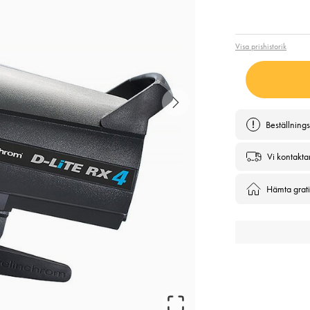
Pris
:
4 4
Visa prishistorik
Beställning
Vi kontakta
Hämta gratis