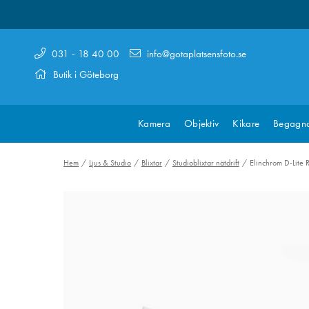
031 - 18 40 00
info@gotaplatsensfoto.se
Butik i Göteborg
Kamera
Objektiv
Kikare
Begagn
Hem
Ljus & Studio
Blixtar
Studioblixtar nätdrift
Elinchrom D-Lite 