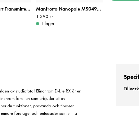
Elinchrom Skyport Transmitter Plus
Manfrotto Nanopole MS0490A Belysningstativ
Pris
1 390 kr
:
1 390 kr
I lager
Speci
Tillver
 världen av studiofoto! Elinchrom D-Lite RX är en
 Elinchrom familjen som erbjuder ett av
nner du funktioner, prestanda och finesser
 mindre företaget och entusiaster som vill ta