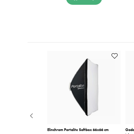
er+
Elinchrom Portalite Softbox 66x66 cm
Godo