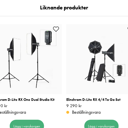
Liknande produkter
hrom D-Lite RX One Dual Studio Kit
Elinchrom D-Lite RX 4/4 To Go Set
0 kr
8 690 kr
Pris
9 290 kr
:
9 290 kr
eställningsvara
Beställningsvara
Lägg i varukorgen
Lägg i varukorgen