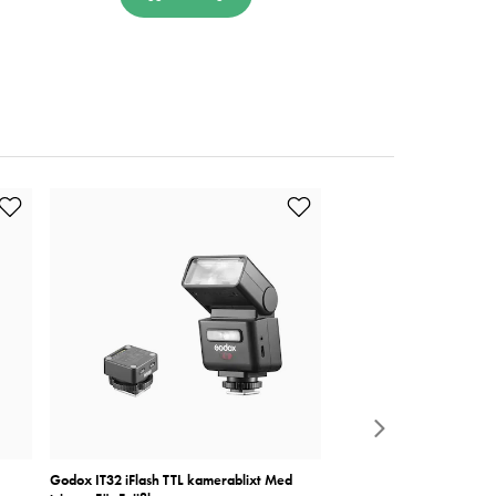
Godox IT32 iFlash TTL kamerablixt Med
Godox IT32 iFlash TTL k