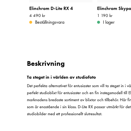
Elinchrom D-Lite RX 4
Pris
4 490 kr
:
4 490 kr
Pris
1 190 kr
:
1 190 kr
Beställningsvara
I lager
Beskrivning
Ta steget in i världen av studiofoto
Det perfekta alternativet för entusiaster som vill ta steget in i
perfekt studioblixt för entusiaster och en fin instegsmodell till
marknadens bredaste sortiment av blixtar och tillbehör. Här fi
som är enastående i sin klass. D-Lite RX passar utmärkt för det
studiobilder med ett professionellt slutresultat.