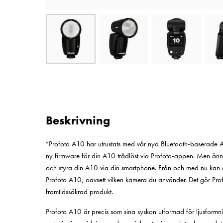
Beskrivning
”Profoto A10 har utrustats med vår nya Bluetooth-baserade Ai
ny firmware för din A10 trådlöst via Profoto-appen. Men ännu
och styra din A10 via din smartphone. Från och med nu kan du
Profoto A10, oavsett vilken kamera du använder. Det gör Profo
framtidssäkrad produkt.
Profoto A10 är precis som sina syskon utformad för ljusformn