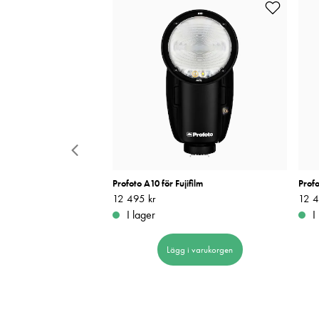
rt för Fujifilm
Profoto A10 för Fujifilm
Prof
Pris
12 495 kr
:
12 495 kr
Pris
12 4
:
I lager
I
 i varukorgen
Lägg i varukorgen