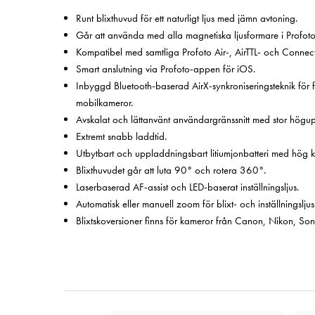
Runt blixthuvud för ett naturligt ljus med jämn avtoning.
Går att använda med alla magnetiska ljusformare i Profoto 
Kompatibel med samtliga Profoto Air-, AirTTL- och Connec
Smart anslutning via Profoto-appen för iOS.
Inbyggd Bluetooth-baserad AirX-synkroniseringsteknik för 
mobilkameror.
Avskalat och lättanvänt användargränssnitt med stor högup
Extremt snabb laddtid.
Utbytbart och uppladdningsbart litiumjonbatteri med hög k
Blixthuvudet går att luta 90° och rotera 360°.
Laserbaserad AF-assist och LED-baserat inställningsljus.
Automatisk eller manuell zoom för blixt- och inställningsljus
Blixtskoversioner finns för kameror från Canon, Nikon, Sony