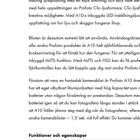
naturlig ljusspridning med en mjuk avtoning och tack vare det
med hela uppsättningen av Profoto Clic-ljusformare. Clic-ljus
kreativa möjligheter. Med A10:s inbyggda LED-inställningsljus k
uppfattning om hur ljus och skuggor fungerar ihop.
Blixten är dessutom extremt lätt att använda. Användargränssnit
alla andra Profoto-produkter är A10 helt självförklarande o
bruksanvisning för att förstå hur den fungerar. För att ytterl
inbyggd AirTTL-funktion. Med AirTTL och HSS kan du få profes
fjärrkontrollen kan du lätt koppla upp dig mot andra Profoto-
Förutom att vara en fantastisk kamerablixt är Profoto A10 även
har ett eget utbytbart litiumjonbatteri med hög kapacitet som 
batterier utan någon försämring av prestandan. Dessutom me
batteriet igen så att du kan fotografera långa stunder i strä
att A10 håller jämna steg med dig när du fotograferar, efter
andra kamerablixtar – 1,0 sek. vid full effekt. Du kommer aldrig
Funktioner och egenskaper