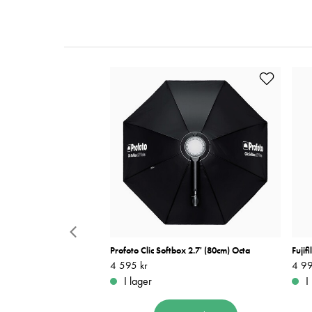
 105cm Vit/Transparent
Profoto Clic Softbox 2.7' (80cm) Octa
Fujif
Pris
4 595 kr
:
4 595 kr
Pris
4 99
:
ara
I lager
I