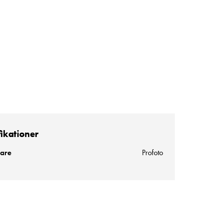
fikationer
kare
Profoto