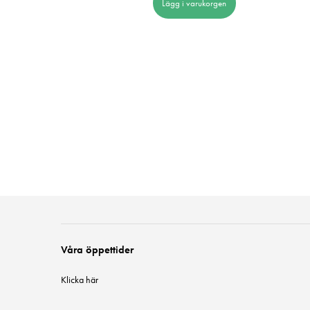
 i varukorgen
Lägg i varukorgen
Våra öppettider
Klicka här