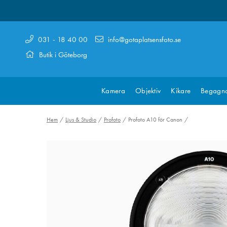
031 - 18 40 00
info@gotaplatsensfoto.se
Butik i Göteborg
Kamera
Objektiv
Kikare
Begagn
Hem
Ljus & Studio
Profoto
Profoto A10 för Canon