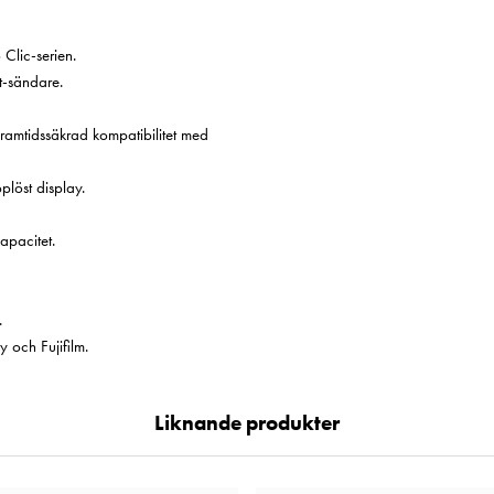
Clic-serien.
t-sändare.
framtidssäkrad kompatibilitet med
plöst display.
apacitet.
.
 och Fujifilm.
Liknande produkter