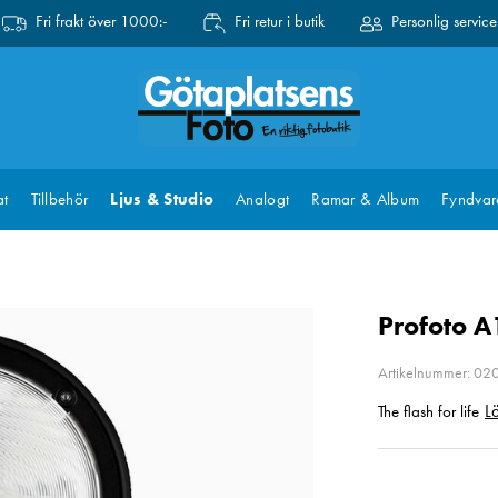
Fri frakt över 1000:-
Fri retur i butik
Personlig service
at
Tillbehör
Ljus & Studio
Analogt
Ramar & Album
Fyndvar
Profoto A
Artikelnummer: 02
L
The flash for life
Pris
:
12 