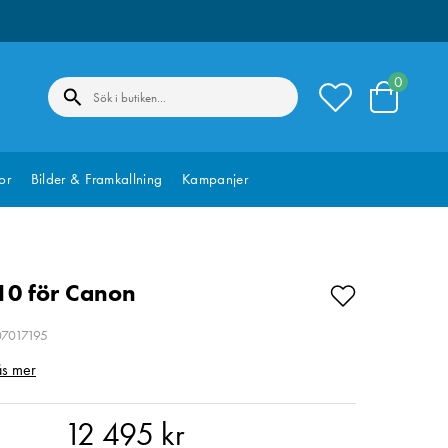
0
or
Bilder & Framkallning
Kampanjer
10 för Canon
07017195
äs mer
495 kr
12 495 kr