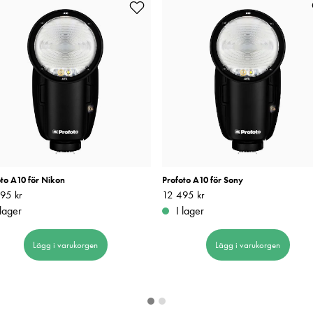
oto A10 för Nikon
Profoto A10 för Sony
95 kr
12 495 kr
Pris
12 495 kr
:
12 495 kr
 lager
I lager
Lägg i varukorgen
Lägg i varukorgen