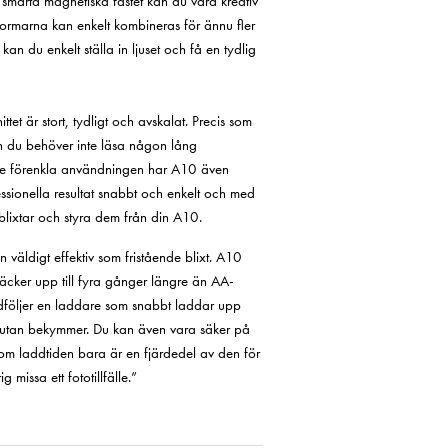
 smarta magnetiska fästet kan du vara kreativ
formarna kan enkelt kombineras för ännu fler
an du enkelt ställa in ljuset och få en tydlig
tet är stort, tydligt och avskalat. Precis som
ch du behöver inte läsa någon lång
igare förenkla användningen har A10 även
sionella resultat snabbt och enkelt och med
blixtar och styra dem från din A10.
 väldigt effektiv som fristående blixt. A10
räcker upp till fyra gånger längre än AA-
dföljer en laddare som snabbt laddar upp
ck utan bekymmer. Du kan även vara säker på
som laddtiden bara är en fjärdedel av den för
 missa ett fototillfälle.”