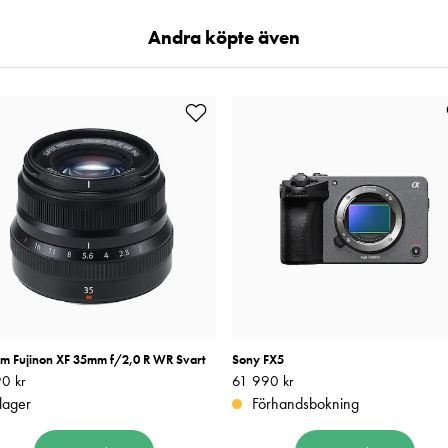
Andra köpte även
ilm Fujinon XF 35mm f/2,0 R WR Svart
Sony FX5
0 kr
4 990 kr
Pris
61 990 kr
:
61 990 kr
 lager
Förhandsbokning