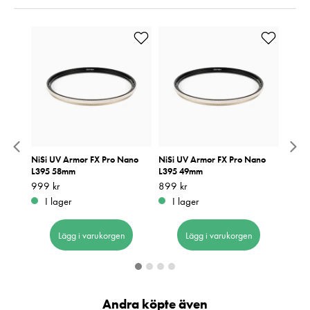
ano
NiSi UV Armor FX Pro Nano
NiSi UV Armor FX Pro Nano
NiSi 
L395 58mm
L395 49mm
L395
Pris
999 kr
:
999 kr
Pris
899 kr
:
899 kr
Pris
899 k
:
8
I lager
I lager
I 
Lägg i varukorgen
Lägg i varukorgen
Andra köpte även