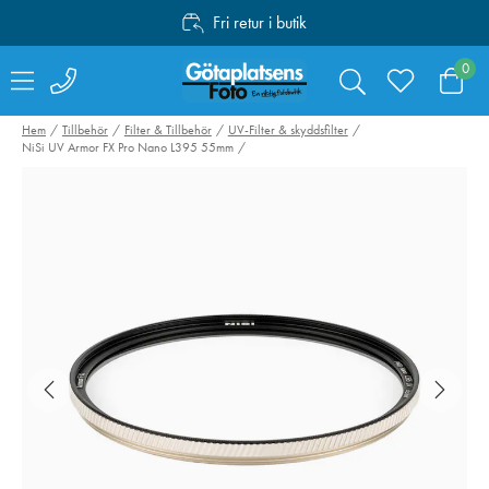
Fri retur i butik
Personlig service
0
Fri frakt över 1000:-
Hem
Tillbehör
Filter & Tillbehör
UV-Filter & skyddsfilter
NiSi UV Armor FX Pro Nano L395 55mm
NiSi UV Armor FX
VSGO Rengörin
Pro Nano L395
Micro 4/3