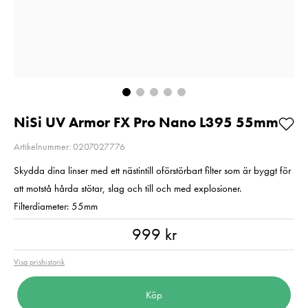
62mm
Pris
399 kr
:
399 kr
Pris
1 149 kr
:
1 149 kr
I lager
I lager
Lägg i varuko
Lägg i varukorgen
NiSi UV Armor FX Pro Nano L395 55mm
Artikelnummer: 0207027776
Skydda dina linser med ett nästintill oförstörbart filter som är byggt för
att motstå hårda stötar, slag och till och med explosioner.
Filterdiameter: 55mm
Pris
:
999 kr
999 kr
Visa prishistorik
Köp