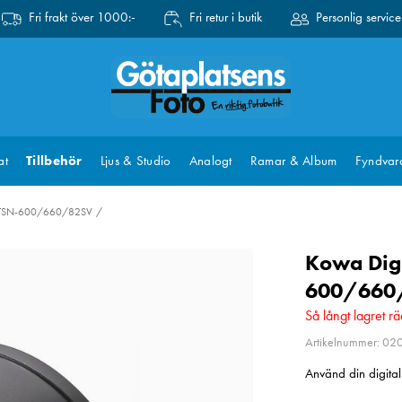
Fri frakt över 1000:-
Fri retur i butik
Personlig service
at
Tillbehör
Ljus & Studio
Analogt
Ramar & Album
Fyndvar
r TSN-600/660/82SV
Kowa Digi
600/660
Så långt lagret rä
Artikelnummer: 02
Använd din digita