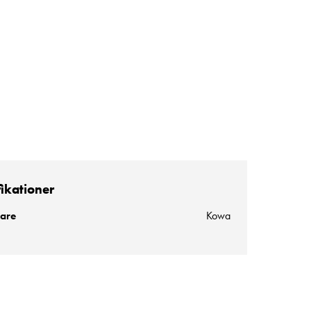
fikationer
kare
Kowa