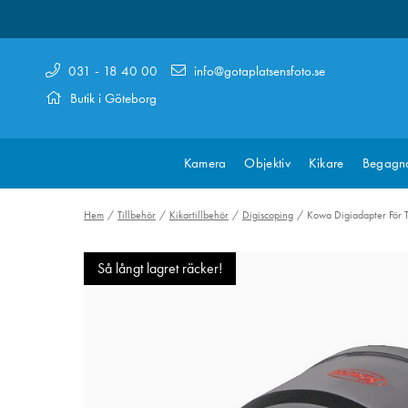
031 - 18 40 00
info@gotaplatsensfoto.se
Butik i Göteborg
Kamera
Objektiv
Kikare
Begagn
Hem
Tillbehör
Kikartillbehör
Digiscoping
Kowa Digiadapter Fö
Så långt lagret räcker!