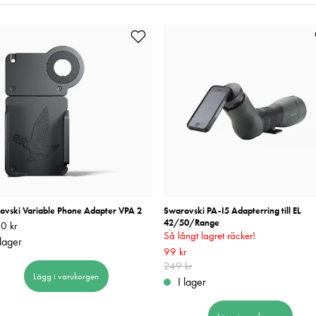
ovski Variable Phone Adapter VPA 2
Swarovski PA-I5 Adapterring till EL
42/50/Range
0 kr
2 220 kr
Så långt lagret räcker!
 lager
Nuvarande pris
99 kr
:
99 kr
Tidigare pris
:
2
249 kr
Lägg i varukorgen
I lager