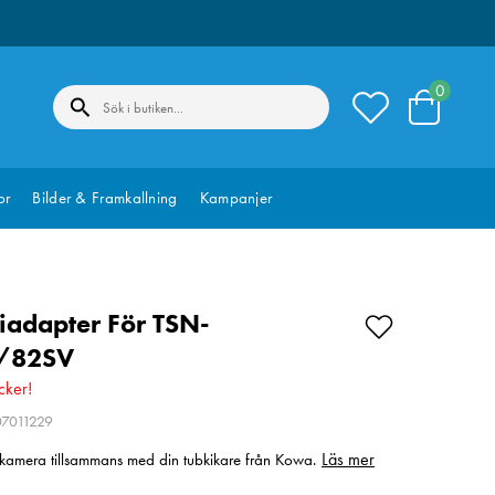
0
or
Bilder & Framkallning
Kampanjer
adapter För TSN-
/82SV
cker!
07011229
Läs mer
lkamera tillsammans med din tubkikare från Kowa.