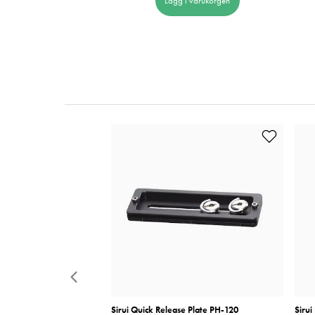
Lägg i varukorgen
3 Mobiladapter
Sirui Quick Release Plate PH-120
Sirui