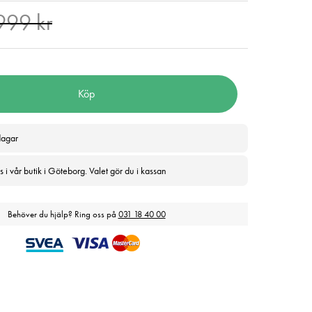
nde pris
:
499 kr
Tidigare pris
:
999 kr
999 kr
Köp
dagar
 i vår butik i Göteborg. Valet gör du i kassan
Behöver du hjälp? Ring oss på
031 18 40 00