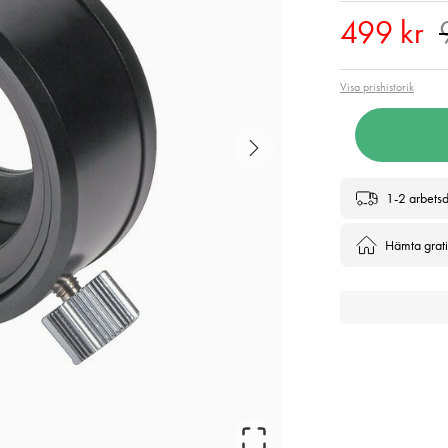
Nuvara
499 kr
Visa prishistorik
1-2 arbets
Hämta gratis