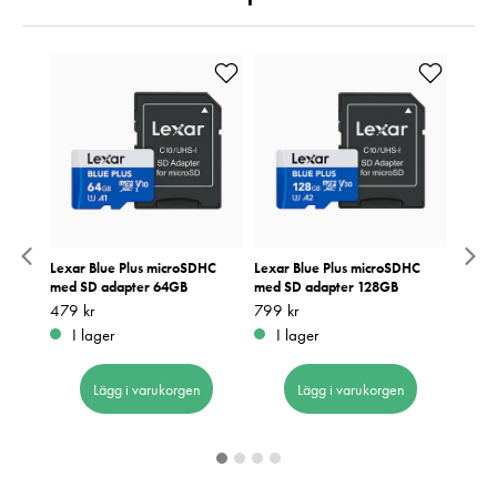
Plus
Lexar Blue Plus microSDHC
Lexar Blue Plus microSDHC
Lexar
med SD adapter 64GB
med SD adapter 128GB
R95/
Pris
479 kr
:
479 kr
Pris
799 kr
:
799 kr
Pris
229 k
:
2
I lager
I lager
I 
Lägg i varukorgen
Lägg i varukorgen