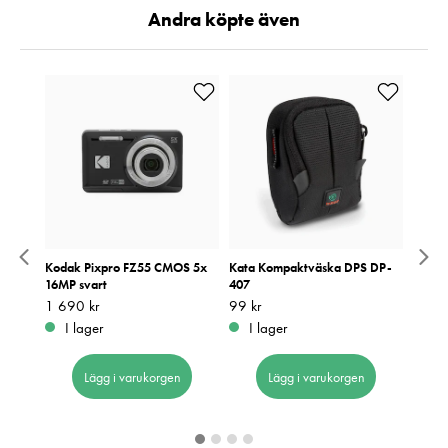
Andra köpte även
t
Kodak Pixpro FZ55 CMOS 5x
Kata Kompaktväska DPS DP-
Kodak
16MP svart
407
16MP 
Pris
1 690 kr
:
1 690 kr
Pris
99 kr
:
99 kr
Pris
1 690
:
1
I lager
I lager
I 
Lägg i varukorgen
Lägg i varukorgen