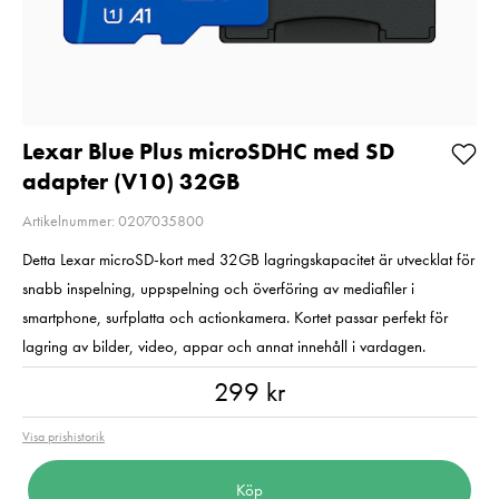
Nikon
Pris
549 kr
:
549 kr
Pris
1 090 kr
:
1 090 kr
I lager
I lager
Lägg i varukorgen
Lägg i varuko
Lexar Blue Plus microSDHC med SD
adapter (V10) 32GB
Artikelnummer: 0207035800
Detta Lexar microSD-kort med 32GB lagringskapacitet är utvecklat för
snabb inspelning, uppspelning och överföring av mediafiler i
smartphone, surfplatta och actionkamera. Kortet passar perfekt för
lagring av bilder, video, appar och annat innehåll i vardagen.
Pris
:
299 kr
299 kr
Visa prishistorik
Köp