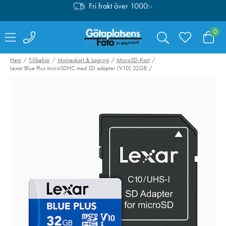
Fri retur i butik
0
Personlig service
Fri frakt över 1000:-
Hem
Tillbehör
Minneskort & Lagring
MicroSD-Kort
Lexar Blue Plus microSDHC med SD adapter (V10) 32GB
Transcend SDHC
Hähnel ProCub
UHS-I U1 32GB
dubbelladdare 