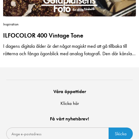
Inspiration
ILFOCOLOR 400 Vintage Tone
I dagens digitala ålder är det något magiskt med att gå tillbaka till
rötterna och fånga ögonblick med analog fotografi. Den där känslan
av att ladda en filmrulle och vänta med spänning på att se resultaten
ger en unik upplevelse som är svår att replikera med moderna
digitala kameror. En filmrulle som verkligen fångar andan av dessa
klassiska ögonblick är Ilford Ilfocolor 400 Vintage. Låt oss utforska
vad som gör den här analoga filmen så speciell.En glimt av det
Våra öppettider
förflutna
Klicka här
Få vårt nyhetsbrev!
Skicka