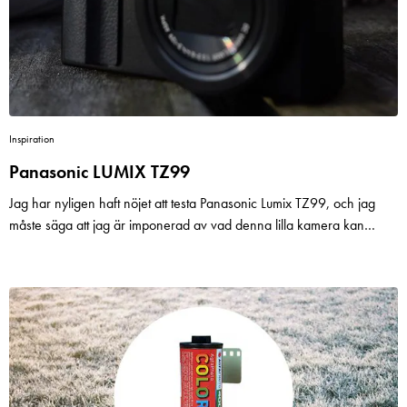
Inspiration
Panasonic LUMIX TZ99
Jag har nyligen haft nöjet att testa Panasonic Lumix TZ99, och jag
måste säga att jag är imponerad av vad denna lilla kamera kan
leverera. För den som söker en kamera som är lätt att ta med sig på
alla äventyr, men ändå vill ha bra prestanda, så är TZ99 ett utmärkt
val.En av de bästa funktionerna med Panasonic Lumix TZ99 är den
vinklingsbara pekskärmen. Detta gör att det är enkelt att ta bilder från
olika vinklar, oavsett om du vill ta en låg bild eller en selfie. Skärmen
reagerar snabbt och gör det enkelt att navigera i menyn eller justera
inställningarna. Det är en fantastisk funktion som verkligen gör det
roligt att ta bilder! I och med att den går att vända helt så fungerar