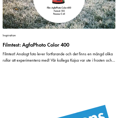
den också bra att ta selfies med.
Inspiration
Filmtest: AgfaPhoto Color 400
Filmtest! Analogt foto lever fortfarande och det finns en mängd olika
rullar att experimentera med! Vår kollega Kajsa var ute i frosten och
fotade AgfaPhotos Color 400. En kall film med mycket korn och smått
blåa toner. Denna film ger dig den där något avmättade retro-stilen
på dina bilder och är duktig på att fånga upp ljus i väldigt olika
ljusförhållanden. Passar mycket bra för street-fotografen eller den
som vill ha effektfulla porträtt i naturtrogna färger med en kornig
finish! ISO-hastigheten är ISO 400 vilket gör det till en bra film för
dig som vill kunna variera dina motiv och miljöer!