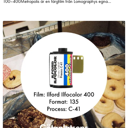
100–400Metropolis är en färgfilm från Lomographys egna
laboratorium, byggd för att utforska den urbana djungeln i all sin
skönhet. Ta dina äventyr till större höjder än någonsin tidigare med
ett unikt utökat 100-400 ISO-sortiment och en fin "cinestyle"
kornstruktur. Du kan ändra känslighet mitt i rullen när du går in i en
exempelvis tunnelbana, samtidigt som filmen är kompatibel med den
klassiska C41-processen. Experimentera med den unika och korniga
karaktären samt kontrastskillnaderna vid olika ISO-tal (100, 200 och
400).