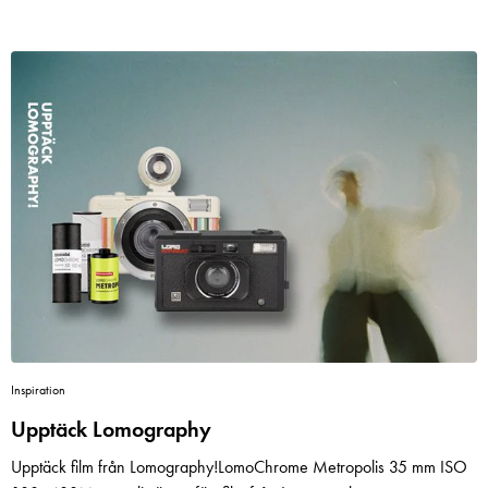
experter representerar olika branschmedier från 29 länder som i
olika grupper gör sitt bästa för att ta fram tillförlitliga och väl
underbyggda motiveringar till sina utmärkelser. Sony A9 III
Inspiration
Upptäck Lomography
Upptäck film från Lomography!LomoChrome Metropolis 35 mm ISO