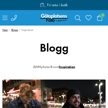
Fri retur i butik
Personlig service
0
Fri frakt över 1000:-
Hem
Blogg
Inspiration
Blogg
Allt
Nyheter
Event
Inspiration
Swarovski Variable
SmallRig 4071
Phone Adapter VPA
Kamerabatteri 